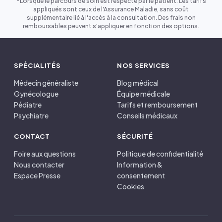
*Lorsque le parcours de soin est respecté par le patient. Les tarifs
appliqués sont ceux de l'Assurance Maladie, sans coût
supplémentaire lié à l'accès à la consultation. Des frais non
remboursables peuvent s'appliquer en fonction des options.
SPÉCIALITÉS
NOS SERVICES
Médecin généraliste
Blog médical
Gynécologue
Équipe médicale
Pédiatre
Tarifs et remboursement
Psychiatre
Conseils médicaux
CONTACT
SÉCURITÉ
Foire aux questions
Politique de confidentialité
Nous contacter
Information &
Espace Presse
consentement
Cookies