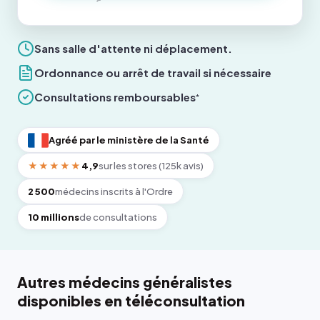
Sans salle d'attente ni déplacement.
Ordonnance ou arrêt de travail si nécessaire
Consultations remboursables
*
Agréé par le ministère de la Santé
★★★★★
4,9
sur les stores (125k avis)
2 500
médecins inscrits à l'Ordre
10 millions
de consultations
Autres médecins généralistes
disponibles en téléconsultation