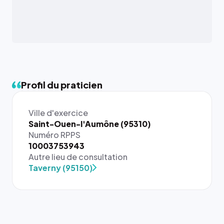
Profil du praticien
Ville d'exercice
Saint-Ouen-l'Aumône (95310)
Numéro RPPS
{# 40×40
10003753943
: la taille
Autre lieu de consultation
rendue par
Taverny (95150)
`.profile-
picture`,
et un
rapport 1:1
qui reste