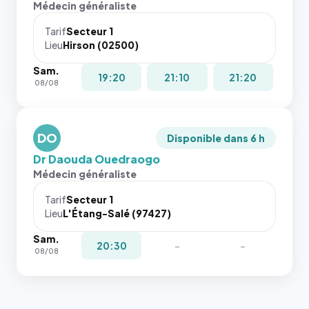
Médecin généraliste
dans ce
attributs
cas. #}
le
Tarif
Secteur 1
navigateur
Lieu
Hirson (02500)
ne réserve
Sam.
pas la
19:20
21:10
21:20
08/08
place, et
c'étaient
les trois
dernières
DO
Disponible dans 6 h
images de
Dr Daouda Ouedraogo
l'annuaire
Médecin généraliste
dans ce
cas. #}
Tarif
Secteur 1
Lieu
L'Étang-Salé (97427)
Sam.
20:30
-
-
08/08