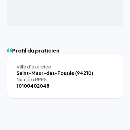
Profil du praticien
Ville d'exercice
{# 40×40
Saint-Maur-des-Fossés (94210)
: la taille
Numéro RPPS
rendue par
10100402048
`.profile-
picture`,
et un
rapport 1:1
qui reste
juste à
toutes les