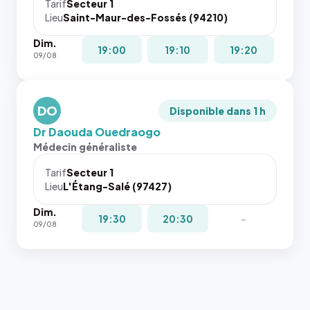
cas. #}
le
Tarif
Secteur 1
navigateur
Lieu
Saint-Maur-des-Fossés (94210)
ne réserve
Dim.
pas la
19:00
19:10
19:20
09/08
place, et
c'étaient
les trois
dernières
DO
Disponible dans 1 h
images de
Dr Daouda Ouedraogo
l'annuaire
Médecin généraliste
dans ce
cas. #}
Tarif
Secteur 1
Lieu
L'Étang-Salé (97427)
Dim.
19:30
20:30
-
09/08