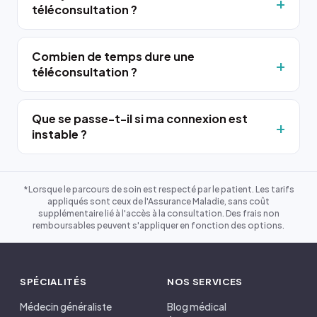
téléconsultation ?
Combien de temps dure une
téléconsultation ?
Que se passe-t-il si ma connexion est
instable ?
*Lorsque le parcours de soin est respecté par le patient. Les tarifs
appliqués sont ceux de l'Assurance Maladie, sans coût
supplémentaire lié à l'accès à la consultation. Des frais non
remboursables peuvent s'appliquer en fonction des options.
SPÉCIALITÉS
NOS SERVICES
Médecin généraliste
Blog médical