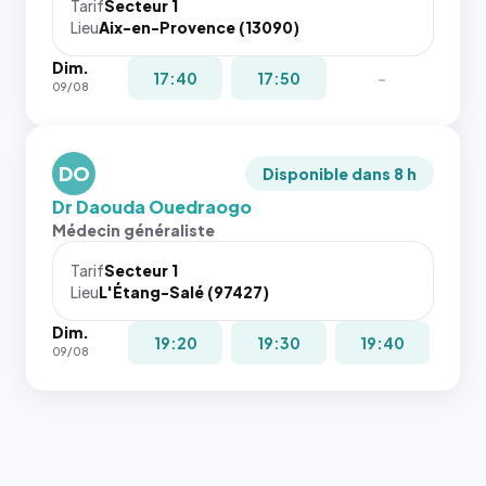
cas. #}
le
Tarif
Secteur 1
navigateur
Lieu
Aix-en-Provence (13090)
ne réserve
Dim.
pas la
17:40
17:50
-
09/08
place, et
c'étaient
les trois
dernières
DO
Disponible dans 8 h
images de
Dr Daouda Ouedraogo
l'annuaire
Médecin généraliste
dans ce
cas. #}
Tarif
Secteur 1
Lieu
L'Étang-Salé (97427)
Dim.
19:20
19:30
19:40
09/08