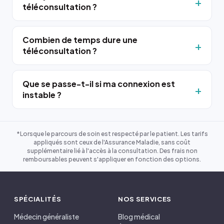
téléconsultation ?
Combien de temps dure une
téléconsultation ?
Que se passe-t-il si ma connexion est
instable ?
*Lorsque le parcours de soin est respecté par le patient. Les tarifs
appliqués sont ceux de l'Assurance Maladie, sans coût
supplémentaire lié à l'accès à la consultation. Des frais non
remboursables peuvent s'appliquer en fonction des options.
SPÉCIALITÉS
NOS SERVICES
Médecin généraliste
Blog médical