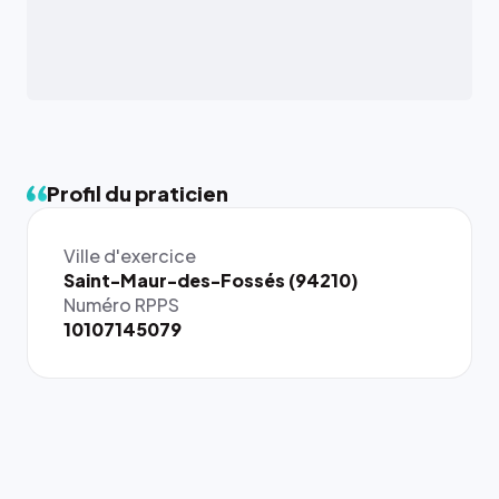
Profil du praticien
Ville d'exercice
{# 40×40
Saint-Maur-des-Fossés (94210)
: la taille
Numéro RPPS
rendue par
10107145079
`.profile-
picture`,
et un
rapport 1:1
qui reste
juste à
toutes les