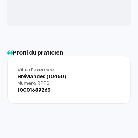
Profil du praticien
Ville d'exercice
{# 40×40
Bréviandes (10450)
: la taille
Numéro RPPS
rendue par
10001689263
`.profile-
picture`,
et un
rapport 1:1
qui reste
juste à
toutes les