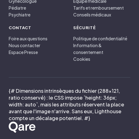
Gynécologue
Équipe médicale
Pédiatre
Tarifs et remboursement
Psychiatre
Conseils médicaux
CONTACT
SÉCURITÉ
Foire aux questions
Politique de confidentialité
Nous contacter
Information &
Espace Presse
consentement
Cookies
{# Dimensions intrinsèques du fichier (288×121,
ratio conservé) : le CSS impose `height: 36px;
width: auto`, mais les attributs réservent la place
avant que l'image n'arrive. Sans eux, Lighthouse
compte un décalage potentiel. #}