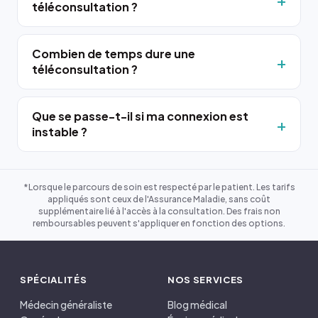
téléconsultation ?
Combien de temps dure une
téléconsultation ?
Que se passe-t-il si ma connexion est
instable ?
*Lorsque le parcours de soin est respecté par le patient. Les tarifs
appliqués sont ceux de l'Assurance Maladie, sans coût
supplémentaire lié à l'accès à la consultation. Des frais non
remboursables peuvent s'appliquer en fonction des options.
SPÉCIALITÉS
NOS SERVICES
Médecin généraliste
Blog médical