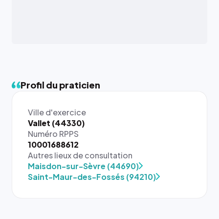
Profil du praticien
Ville d'exercice
Vallet (44330)
Numéro RPPS
10001688612
{# 40×40
Autres lieux de consultation
: la taille
Maisdon-sur-Sèvre (44690)
rendue par
Saint-Maur-des-Fossés (94210)
`.profile-
picture`,
et un
rapport 1:1