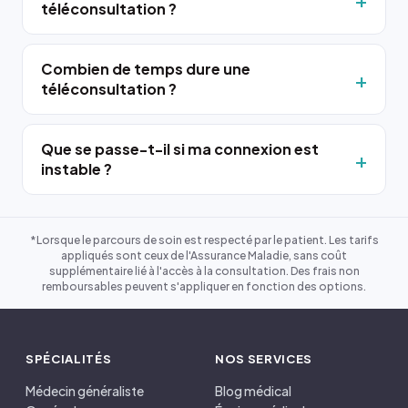
téléconsultation ?
Combien de temps dure une
téléconsultation ?
Que se passe-t-il si ma connexion est
instable ?
*Lorsque le parcours de soin est respecté par le patient. Les tarifs
appliqués sont ceux de l'Assurance Maladie, sans coût
supplémentaire lié à l'accès à la consultation. Des frais non
remboursables peuvent s'appliquer en fonction des options.
SPÉCIALITÉS
NOS SERVICES
Médecin généraliste
Blog médical