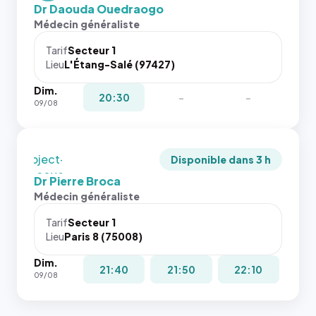
images de
et un
Dr Daouda Ouedraogo
l'annuaire
rapport 1:1
Médecin généraliste
dans ce
qui reste
cas. #}
juste à
Tarif
Secteur 1
Lieu
L'Étang-Salé (97427)
toutes les
tailles
Dim.
puisque la
20:30
-
-
09/08
photo est
recadrée
en
`object-
Disponible dans 3 h
fit: cover`.
Dr Pierre Broca
Sans ces
Médecin généraliste
attributs
le
Tarif
Secteur 1
navigateur
Lieu
Paris 8 (75008)
ne réserve
Dim.
pas la
21:40
21:50
22:10
09/08
place, et
c'étaient
les trois