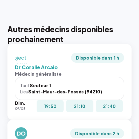
qui reste
juste à
toutes les
tailles
Autres médecins disponibles
puisque la
photo est
prochainement
recadrée
en
`object-
Disponible dans 1 h
fit: cover`.
Dr Coralie Arcaio
Sans ces
Médecin généraliste
attributs
le
Tarif
Secteur 1
navigateur
Lieu
Saint-Maur-des-Fossés (94210)
ne réserve
Dim.
pas la
{# 40×40
19:50
21:10
21:40
09/08
place, et
: la taille
c'étaient
rendue par
les trois
`.profile-
dernières
DO
picture`,
Disponible dans 2 h