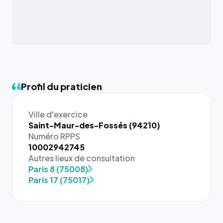
Profil du praticien
Ville d'exercice
Saint-Maur-des-Fossés (94210)
Numéro RPPS
10002942745
{# 40×40
Autres lieux de consultation
: la taille
Paris 8 (75008)
rendue par
Paris 17 (75017)
`.profile-
picture`,
et un
rapport 1:1