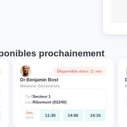
ponibles prochainement
Disponible dans 11 min
Dr Benjamin Bost
Médecin Généraliste
Tarif
Secteur 1
Lieu
Ribemont (02240)
Jeu.
11:30
14:00
14:10
06/08