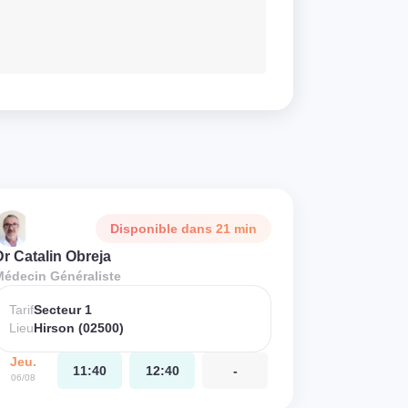
Disponible dans 21 min
Dr Catalin Obreja
Médecin Généraliste
Tarif
Secteur 1
Lieu
Hirson (02500)
Jeu.
11:40
12:40
-
06/08