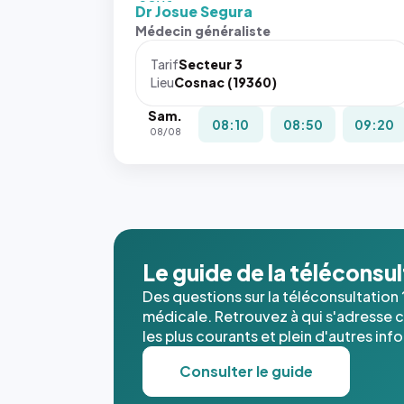
fit: cover`.
Dr Josue Segura
Sans ces
Médecin généraliste
attributs
le
Tarif
Secteur 3
navigateur
Lieu
Cosnac (19360)
ne réserve
Sam.
pas la
08:10
08:50
09:20
08/08
place, et
c'étaient
les trois
dernières
images de
l'annuaire
dans ce
Le guide de la téléconsu
cas. #}
Des questions sur la téléconsultation 
médicale. Retrouvez à qui s'adresse ce
les plus courants et plein d'autres inf
Consulter le guide