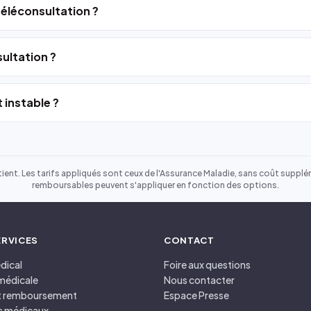
 téléconsultation ?
ultation ?
 instable ?
ient. Les tarifs appliqués sont ceux de l'Assurance Maladie, sans coût suppléme
remboursables peuvent s'appliquer en fonction des options.
ERVICES
CONTACT
dical
Foire aux questions
médicale
Nous contacter
et remboursement
Espace Presse
s médicaux