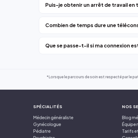
Puis-je obtenir un arrêt de travail en
Combien de temps dure une télécons
Que se passe-t-il si ma connexion est
*Lorsque le parcours de soin est respecté par le pat
SPÉCIALITÉS
NOS S
Médecin généraliste
Blog mé
Gynécologue
Équipe 
Pédiatre
Tarifs 
Psychiatre
Conseil