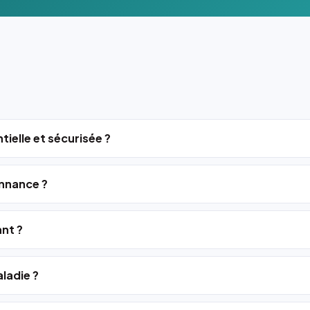
tielle et sécurisée ?
nnance ?
ant ?
ladie ?