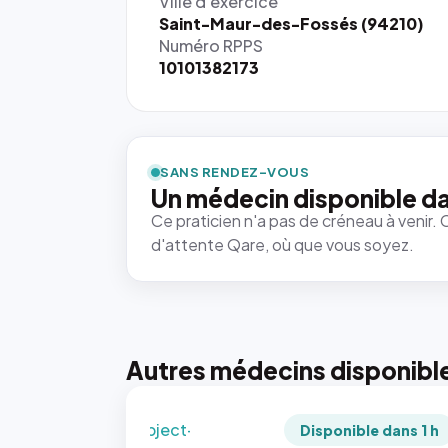
Ville d'exercice
Saint-Maur-des-Fossés (94210)
Numéro RPPS
10101382173
{# 40×40
: la taille
rendue par
`.profile-
SANS RENDEZ-VOUS
picture`,
Un médecin disponible d
et un
Ce praticien n'a pas de créneau à venir. 
rapport 1:1
d'attente Qare, où que vous soyez.
qui reste
juste à
toutes les
tailles
puisque la
photo est
Autres médecins disponibl
recadrée
en
`object-
Disponible dans 1 h