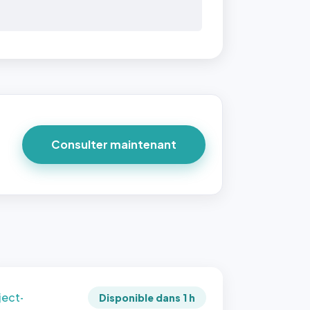
 40×40
taille
due par
ofile-
ture`,
Consulter maintenant
un
ort 1:1
 reste
e à
tes les
les
sque la
to est
adrée
ject-
Disponible dans 1 h