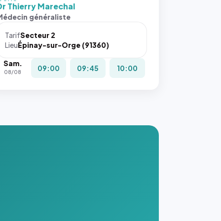
 cover`.
Dr Thierry Marechal
s ces
Médecin généraliste
ributs
Tarif
Secteur 2
igateur
Lieu
Épinay-sur-Orge (91360)
réserve
Sam.
la
09:00
09:45
10:00
08/08
ce, et
taient
trois
nières
ges de
nnuaire
s ce
. #}