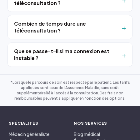
téléconsultation ?
Combien de temps dure une
téléconsultation ?
Que se passe-t-il si ma connexion est
instable ?
*Lorsque le parcours de soin est respecté par le patient. Les tarifs
appliqués sont ceux de l'Assurance Maladie, sans coût
supplémentaire lié à l'accès à la consultation. Des frais non
remboursables peuvent s'appliquer en fonction des options.
SPÉCIALITÉS
NOS SERVICES
Médecin généraliste
Blog médical