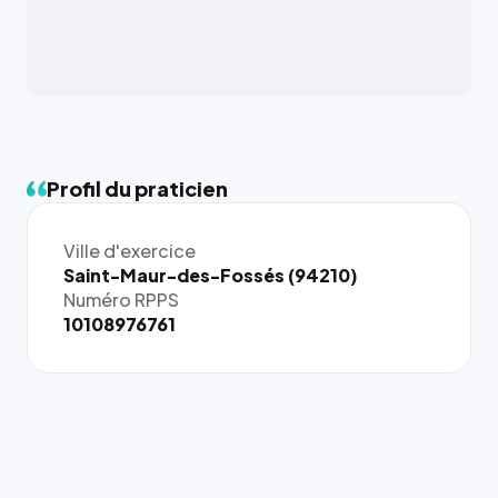
Profil du praticien
Ville d'exercice
{# 40×40
Saint-Maur-des-Fossés (94210)
: la taille
Numéro RPPS
rendue par
10108976761
`.profile-
picture`,
et un
rapport 1:1
qui reste
juste à
toutes les