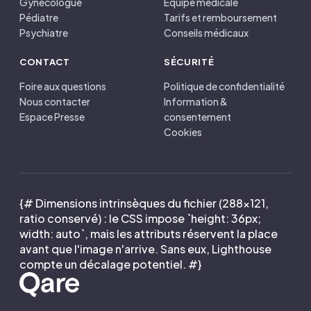
Gynécologue
Équipe médicale
Pédiatre
Tarifs et remboursement
Psychiatre
Conseils médicaux
CONTACT
SÉCURITÉ
Foire aux questions
Politique de confidentialité
Nous contacter
Information &
Espace Presse
consentement
Cookies
{# Dimensions intrinsèques du fichier (288×121,
ratio conservé) : le CSS impose `height: 36px;
width: auto`, mais les attributs réservent la place
avant que l'image n'arrive. Sans eux, Lighthouse
compte un décalage potentiel. #}