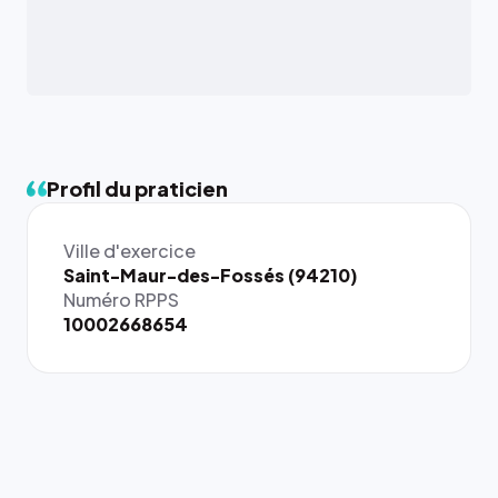
Profil du praticien
Ville d'exercice
{# 40×40
Saint-Maur-des-Fossés (94210)
: la taille
Numéro RPPS
rendue par
10002668654
`.profile-
picture`,
et un
rapport 1:1
qui reste
juste à
toutes les