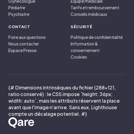
Gynécologue
Équipe médicale
Pédiatre
Tarifs et remboursement
Psychiatre
Conseils médicaux
CONTACT
SÉCURITÉ
Foire aux questions
Politique de confidentialité
Nous contacter
Information &
Espace Presse
consentement
Cookies
{# Dimensions intrinsèques du fichier (288×121,
ratio conservé) : le CSS impose `height: 36px;
width: auto`, mais les attributs réservent la place
avant que l'image n'arrive. Sans eux, Lighthouse
compte un décalage potentiel. #}