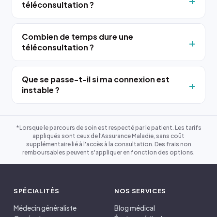
téléconsultation ?
Combien de temps dure une
téléconsultation ?
Que se passe-t-il si ma connexion est
instable ?
*Lorsque le parcours de soin est respecté par le patient. Les tarifs
appliqués sont ceux de l'Assurance Maladie, sans coût
supplémentaire lié à l'accès à la consultation. Des frais non
remboursables peuvent s'appliquer en fonction des options.
SPÉCIALITÉS
NOS SERVICES
Médecin généraliste
Blog médical