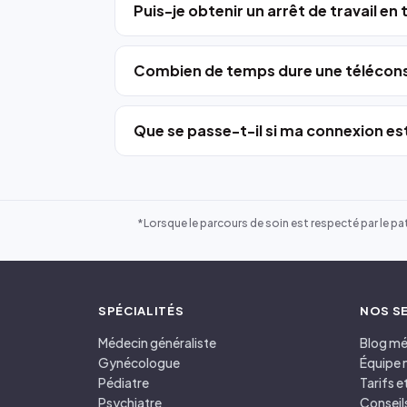
Puis-je obtenir un arrêt de travail en
Combien de temps dure une télécons
Que se passe-t-il si ma connexion est
*Lorsque le parcours de soin est respecté par le pat
SPÉCIALITÉS
NOS S
Médecin généraliste
Blog mé
Gynécologue
Équipe 
Pédiatre
Tarifs 
Psychiatre
Conseil