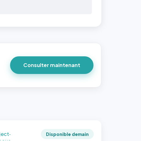
 40×40
taille
due par
ofile-
ture`,
un
Consulter maintenant
ort 1:1
 reste
e à
tes les
les
sque la
to est
adrée
ject-
Disponible demain
 cover`.