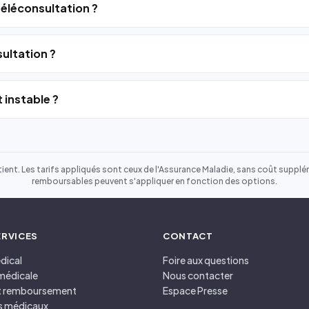
 téléconsultation ?
ultation ?
 instable ?
ient. Les tarifs appliqués sont ceux de l'Assurance Maladie, sans coût suppléme
remboursables peuvent s'appliquer en fonction des options.
ERVICES
CONTACT
dical
Foire aux questions
médicale
Nous contacter
et remboursement
Espace Presse
s médicaux