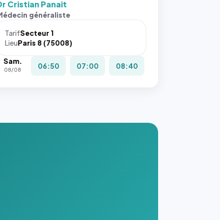
Dr Cristian Panait
s ces
Médecin généraliste
ributs
Tarif
Secteur 1
igateur
Lieu
Paris 8 (75008)
réserve
Sam.
la
06:50
07:00
08:40
08/08
ce, et
taient
trois
nières
ges de
nnuaire
s ce
. #}