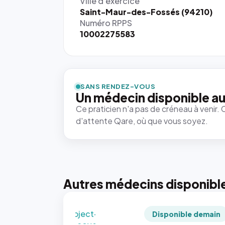
Ville d'exercice
Saint-Maur-des-Fossés (94210)
Numéro RPPS
10002275583
{# 40×40
: la taille
rendue par
`.profile-
SANS RENDEZ-VOUS
picture`,
Un médecin disponible au
et un
Ce praticien n'a pas de créneau à venir. 
rapport 1:1
d'attente Qare, où que vous soyez.
qui reste
juste à
toutes les
tailles
puisque la
photo est
Autres médecins disponibl
recadrée
en
`object-
Disponible demain
fit: cover`.