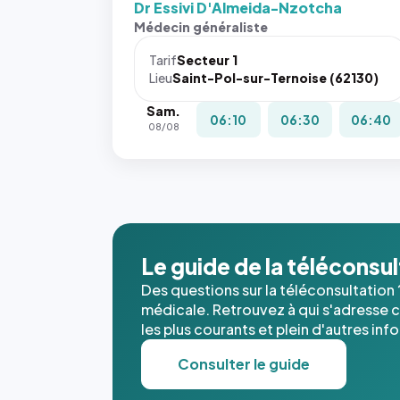
Dr Essivi D'Almeida-Nzotcha
Sans ces
Médecin généraliste
attributs
le
Tarif
Secteur 1
navigateur
Lieu
Saint-Pol-sur-Ternoise (62130)
ne réserve
Sam.
pas la
06:10
06:30
06:40
08/08
place, et
c'étaient
les trois
dernières
images de
l'annuaire
dans ce
Le guide de la téléconsu
cas. #}
Des questions sur la téléconsultation 
médicale. Retrouvez à qui s'adresse ce
les plus courants et plein d'autres inf
Consulter le guide