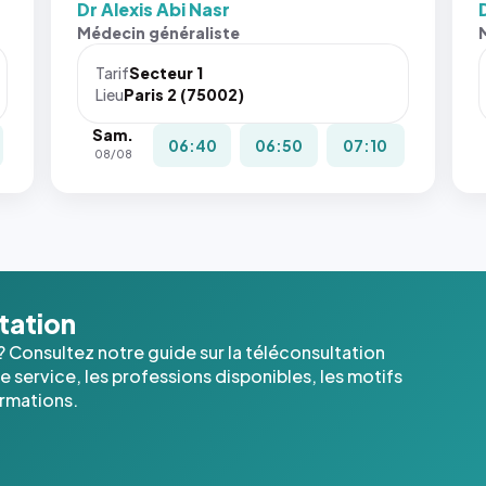
Dr Alexis Abi Nasr
San
Médecin généraliste
att
le
Tarif
Secteur 1
nav
Lieu
Paris 2 (75002)
ne 
Sam.
pas 
06:40
06:50
07:10
08/08
pla
c'é
les 
der
ima
l'a
dan
ltation
cas
? Consultez notre guide sur la téléconsultation
 service, les professions disponibles, les motifs
ormations.