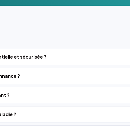
tielle et sécurisée ?
nnance ?
ant ?
ladie ?