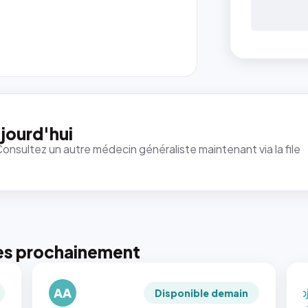
{#
: la 
ren
`.pr
pic
jourd'hui
et 
Consultez un autre médecin généraliste maintenant via la file
rapp
qui
just
tou
tail
pui
pho
es prochainement
rec
en
AA
`ob
Disponible demain
fit: