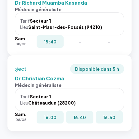
et un
Dr Richard Muamba Kasanda
Sans ces
rapport 1:1
Médecin généraliste
attributs
qui reste
le
juste à
Tarif
Secteur 1
navigateur
Lieu
Saint-Maur-des-Fossés (94210)
toutes les
ne réserve
tailles
Sam.
pas la
puisque la
15:40
-
-
08/08
place, et
photo est
c'étaient
recadrée
les trois
en
dernières
`object-
Disponible dans 5 h
images de
fit: cover`.
Dr Christian Cozma
l'annuaire
Sans ces
Médecin généraliste
dans ce
attributs
cas. #}
le
Tarif
Secteur 1
navigateur
Lieu
Châteaudun (28200)
ne réserve
Sam.
pas la
16:00
16:40
16:50
08/08
place, et
c'étaient
les trois