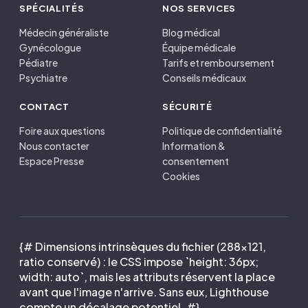
SPÉCIALITÉS
NOS SERVICES
Médecin généraliste
Blog médical
Gynécologue
Équipe médicale
Pédiatre
Tarifs et remboursement
Psychiatre
Conseils médicaux
CONTACT
SÉCURITÉ
Foire aux questions
Politique de confidentialité
Nous contacter
Information &
Espace Presse
consentement
Cookies
{# Dimensions intrinsèques du fichier (288×121,
ratio conservé) : le CSS impose `height: 36px;
width: auto`, mais les attributs réservent la place
avant que l'image n'arrive. Sans eux, Lighthouse
compte un décalage potentiel. #}