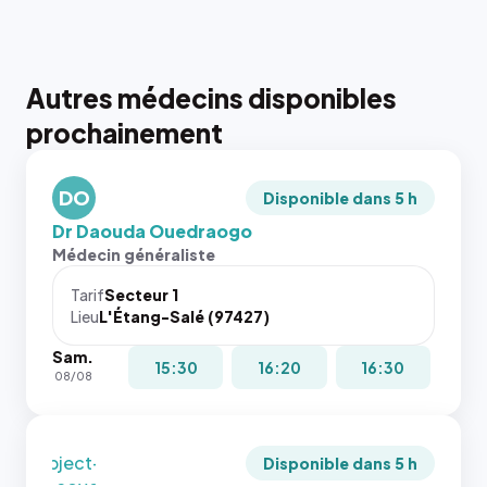
Autres médecins disponibles
{# 40×40
prochainement
: la taille
rendue par
`.profile-
DO
picture`,
Disponible dans 5 h
et un
Dr Daouda Ouedraogo
rapport 1:1
Médecin généraliste
qui reste
juste à
Tarif
Secteur 1
Lieu
L'Étang-Salé (97427)
toutes les
tailles
Sam.
puisque la
{# 40×40
15:30
16:20
16:30
08/08
photo est
: la taille
recadrée
rendue par
en
`.profile-
`object-
picture`,
Disponible dans 5 h
fit: cover`.