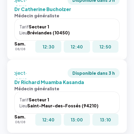
picture`,
Disponible dans 3 h
images de
fit: cover`.
et un
Dr Catherine Bucholzer
l'annuaire
Sans ces
rapport 1:1
Médecin généraliste
dans ce
attributs
qui reste
cas. #}
le
juste à
Tarif
Secteur 1
navigateur
Lieu
Bréviandes (10450)
toutes les
ne réserve
tailles
Sam.
pas la
puisque la
12:30
12:40
12:50
08/08
place, et
photo est
c'étaient
recadrée
les trois
en
dernières
`object-
Disponible dans 3 h
images de
fit: cover`.
Dr Richard Muamba Kasanda
l'annuaire
Sans ces
Médecin généraliste
dans ce
attributs
cas. #}
le
Tarif
Secteur 1
navigateur
Lieu
Saint-Maur-des-Fossés (94210)
ne réserve
Sam.
pas la
12:40
13:00
13:10
08/08
place, et
c'étaient