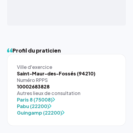
Profil du praticien
Ville d'exercice
Saint-Maur-des-Fossés (94210)
Numéro RPPS
10002683828
Autres lieux de consultation
{# 40×40
Paris 8 (75008)
: la taille
Pabu (22200)
rendue par
Guingamp (22200)
`.profile-
picture`,
et un