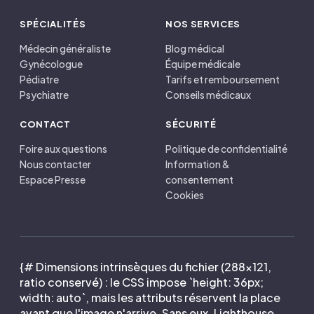
SPÉCIALITÉS
NOS SERVICES
Médecin généraliste
Blog médical
Gynécologue
Équipe médicale
Pédiatre
Tarifs et remboursement
Psychiatre
Conseils médicaux
CONTACT
SÉCURITÉ
Foire aux questions
Politique de confidentialité
Nous contacter
Information &
Espace Presse
consentement
Cookies
{# Dimensions intrinsèques du fichier (288×121,
ratio conservé) : le CSS impose `height: 36px;
width: auto`, mais les attributs réservent la place
avant que l'image n'arrive. Sans eux, Lighthouse