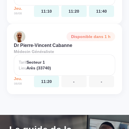
Jeu.
11:10
11:20
11:40
06/08
Disponible dans 1 h
Dr Pierre-Vincent Cabanne
Médecin Généraliste
Tarif
Secteur 1
Lieu
Arès (33740)
Jeu.
11:20
-
-
06/08