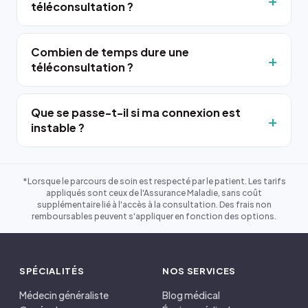
téléconsultation ?
Combien de temps dure une
téléconsultation ?
Que se passe-t-il si ma connexion est
instable ?
*Lorsque le parcours de soin est respecté par le patient. Les tarifs
appliqués sont ceux de l'Assurance Maladie, sans coût
supplémentaire lié à l'accès à la consultation. Des frais non
remboursables peuvent s'appliquer en fonction des options.
SPÉCIALITÉS
NOS SERVICES
Médecin généraliste
Blog médical