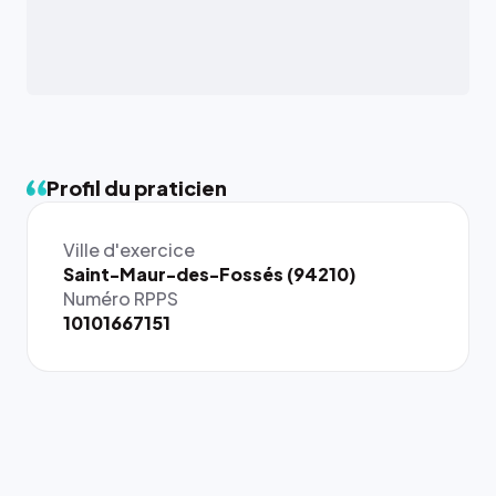
Profil du praticien
Ville d'exercice
{# 40×40
Saint-Maur-des-Fossés (94210)
: la taille
Numéro RPPS
rendue par
10101667151
`.profile-
picture`,
et un
rapport 1:1
qui reste
juste à
toutes les