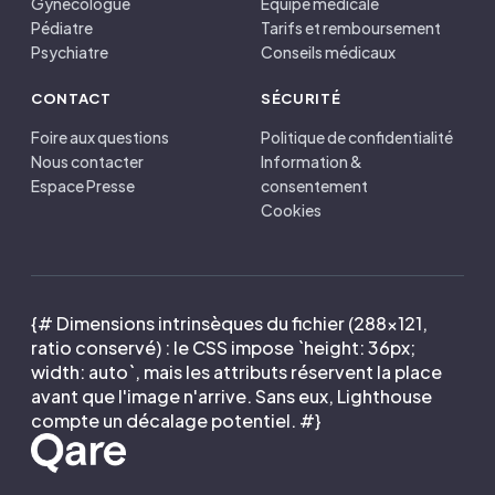
Gynécologue
Équipe médicale
Pédiatre
Tarifs et remboursement
Psychiatre
Conseils médicaux
CONTACT
SÉCURITÉ
Foire aux questions
Politique de confidentialité
Nous contacter
Information &
Espace Presse
consentement
Cookies
{# Dimensions intrinsèques du fichier (288×121,
ratio conservé) : le CSS impose `height: 36px;
width: auto`, mais les attributs réservent la place
avant que l'image n'arrive. Sans eux, Lighthouse
compte un décalage potentiel. #}