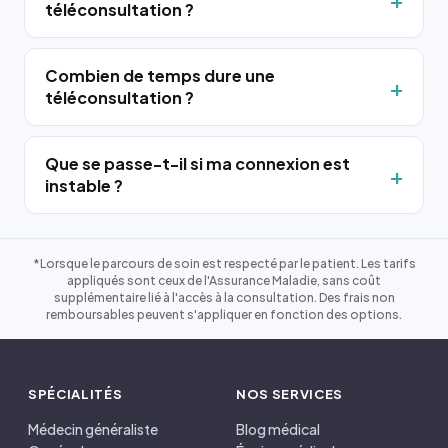
téléconsultation ?
Combien de temps dure une
téléconsultation ?
Que se passe-t-il si ma connexion est
instable ?
*Lorsque le parcours de soin est respecté par le patient. Les tarifs
appliqués sont ceux de l'Assurance Maladie, sans coût
supplémentaire lié à l'accès à la consultation. Des frais non
remboursables peuvent s'appliquer en fonction des options.
SPÉCIALITÉS
NOS SERVICES
Médecin généraliste
Blog médical