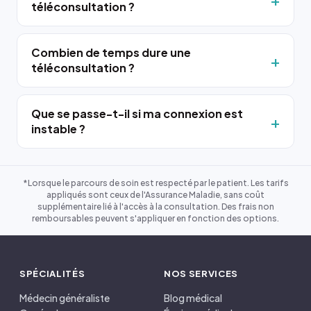
téléconsultation ?
Combien de temps dure une
téléconsultation ?
Que se passe-t-il si ma connexion est
instable ?
*Lorsque le parcours de soin est respecté par le patient. Les tarifs
appliqués sont ceux de l'Assurance Maladie, sans coût
supplémentaire lié à l'accès à la consultation. Des frais non
remboursables peuvent s'appliquer en fonction des options.
SPÉCIALITÉS
NOS SERVICES
Médecin généraliste
Blog médical