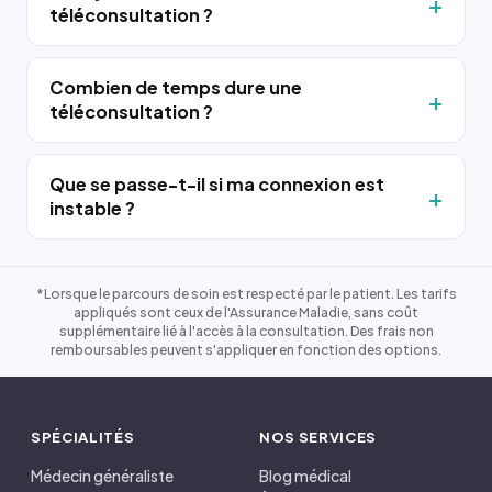
téléconsultation ?
Combien de temps dure une
téléconsultation ?
Que se passe-t-il si ma connexion est
instable ?
*Lorsque le parcours de soin est respecté par le patient. Les tarifs
appliqués sont ceux de l'Assurance Maladie, sans coût
supplémentaire lié à l'accès à la consultation. Des frais non
remboursables peuvent s'appliquer en fonction des options.
SPÉCIALITÉS
NOS SERVICES
Médecin généraliste
Blog médical