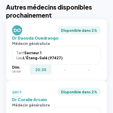
Autres médecins disponibles
{# 40×40
prochainement
: la taille
rendue par
`.profile-
DO
picture`,
Disponible dans 2 h
et un
Dr Daouda Ouedraogo
rapport 1:1
Médecin généraliste
qui reste
juste à
Tarif
Secteur 1
Lieu
L'Étang-Salé (97427)
toutes les
tailles
Dim.
puisque la
{# 40×40
20:30
-
-
09/08
photo est
: la taille
recadrée
rendue par
en
`.profile-
`object-
picture`,
Disponible dans 2 h
fit: cover`.
et un
Dr Coralie Arcaio
Sans ces
rapport 1:1
Médecin généraliste
attributs
qui reste