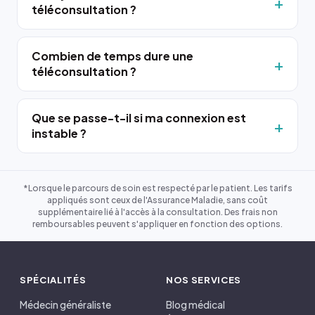
téléconsultation ?
Combien de temps dure une
téléconsultation ?
Que se passe-t-il si ma connexion est
instable ?
*Lorsque le parcours de soin est respecté par le patient. Les tarifs
appliqués sont ceux de l'Assurance Maladie, sans coût
supplémentaire lié à l'accès à la consultation. Des frais non
remboursables peuvent s'appliquer en fonction des options.
SPÉCIALITÉS
NOS SERVICES
Médecin généraliste
Blog médical