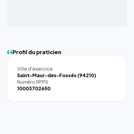
Profil du praticien
Ville d'exercice
{# 40×40
Saint-Maur-des-Fossés (94210)
: la taille
Numéro RPPS
rendue par
10003702650
`.profile-
picture`,
et un
rapport 1:1
qui reste
juste à
toutes les