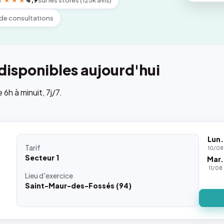
★★★★
4,9
sur les stores (125k avis)
de consultations
disponibles aujourd'hui
h à minuit, 7j/7.
Lun.
Tarif
10/08
Secteur 1
Mar.
11/08
Lieu
d'exercice
Saint-Maur-des-Fossés (94)