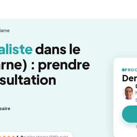
Marne
liste
dans le
ne) : prendre
PROC
sultation
Dem
saire