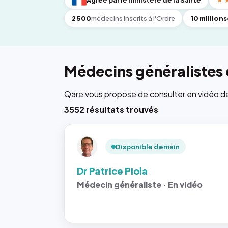
Agréé par le ministère de la Santé
★
2 500
médecins inscrits à l'Ordre
10 millions
Médecins généralistes 
Qare vous propose de consulter en vidéo de 6
3552 résultats trouvés
Disponible demain
Dr Patrice Piola
Médecin généraliste · En vidéo