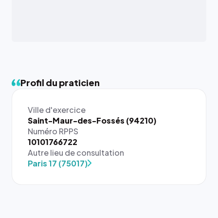
Profil du praticien
Ville d'exercice
Saint-Maur-des-Fossés (94210)
Numéro RPPS
{# 40×40
10101766722
: la taille
Autre lieu de consultation
rendue par
Paris 17 (75017)
`.profile-
picture`,
et un
rapport 1:1
qui reste