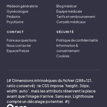
Médecin généraliste
Blog médical
Gynécologue
Équipe médicale
Pédiatre
Tarifs et remboursement
Psychiatre
Conseils médicaux
CONTACT
SÉCURITÉ
Foire aux questions
Politique de confidentialité
Nous contacter
Information &
Espace Presse
consentement
Cookies
{# Dimensions intrinsèques du fichier (288×121,
ratio conservé) : le CSS impose `height: 36px;
width: auto`, mais les attributs réservent la place
avant que l'image n'arrive. Sans eux, Lighthouse
compte un décalage potentiel. #}