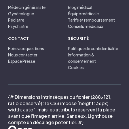
Médecin généraliste
Blog médical
Gynécologue
Équipe médicale
Pédiatre
Tarifs et remboursement
Psychiatre
Conseils médicaux
CONTACT
SÉCURITÉ
Foire aux questions
Politique de confidentialité
Nous contacter
Information &
Espace Presse
consentement
Cookies
{# Dimensions intrinsèques du fichier (288×121,
ratio conservé) : le CSS impose `height: 36px;
width: auto`, mais les attributs réservent la place
avant que l'image n'arrive. Sans eux, Lighthouse
compte un décalage potentiel. #}