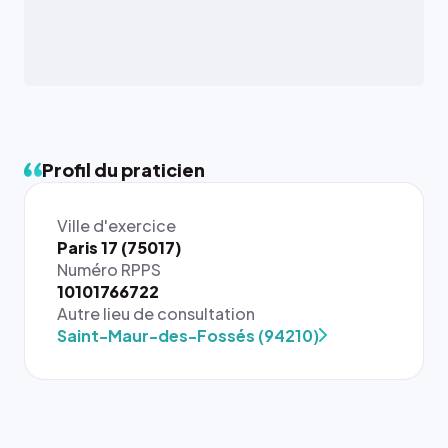
Profil du praticien
Ville d'exercice
Paris 17 (75017)
Numéro RPPS
{# 40×40
10101766722
: la taille
Autre lieu de consultation
rendue par
Saint-Maur-des-Fossés (94210)
`.profile-
picture`,
et un
rapport 1:1
qui reste