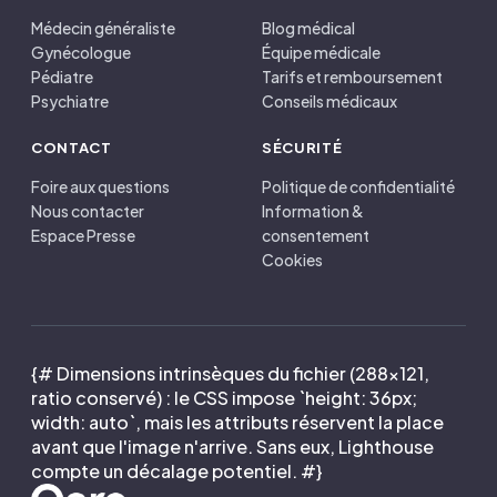
Médecin généraliste
Blog médical
Gynécologue
Équipe médicale
Pédiatre
Tarifs et remboursement
Psychiatre
Conseils médicaux
CONTACT
SÉCURITÉ
Foire aux questions
Politique de confidentialité
Nous contacter
Information &
Espace Presse
consentement
Cookies
{# Dimensions intrinsèques du fichier (288×121,
ratio conservé) : le CSS impose `height: 36px;
width: auto`, mais les attributs réservent la place
avant que l'image n'arrive. Sans eux, Lighthouse
compte un décalage potentiel. #}