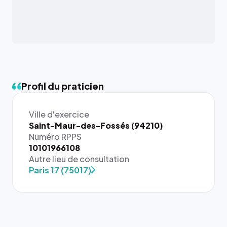
Profil du praticien
Ville d'exercice
Saint-Maur-des-Fossés (94210)
Numéro RPPS
{# 40×40
10101966108
: la taille
Autre lieu de consultation
rendue par
Paris 17 (75017)
`.profile-
picture`,
et un
rapport 1:1
qui reste