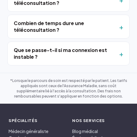
téléconsultation ?
Combien de temps dure une
téléconsultation ?
Que se passe-t-il si ma connexion est
instable ?
*Lorsque le parcours de soin est respecté par le patient. Les tarifs
appliqués sont ceux de l'Assurance Maladie, sans coût
supplémentaire lié à l'accès à la consultation. Des frais non
remboursables peuvent s'appliquer en fonction des options.
SPÉCIALITÉS
NOS SERVICES
Médecin généraliste
Blog médical