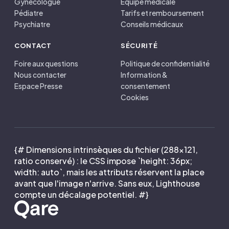
Gynécologue
Équipe médicale
Pédiatre
Tarifs et remboursement
Psychiatre
Conseils médicaux
CONTACT
SÉCURITÉ
Foire aux questions
Politique de confidentialité
Nous contacter
Information &
Espace Presse
consentement
Cookies
{# Dimensions intrinsèques du fichier (288×121,
ratio conservé) : le CSS impose `height: 36px;
width: auto`, mais les attributs réservent la place
avant que l'image n'arrive. Sans eux, Lighthouse
compte un décalage potentiel. #}