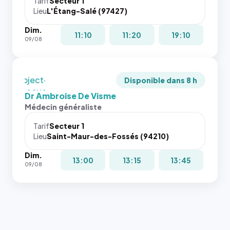
juste à
Tarif
Secteur 1
Lieu
L'Étang-Salé (97427)
toutes les
tailles
Dim.
puisque la
11:10
11:20
19:10
09/08
photo est
recadrée
en
`object-
Disponible dans 8 h
fit: cover`.
Dr Ambroise De Visme
Sans ces
Médecin généraliste
attributs
le
Tarif
Secteur 1
navigateur
Lieu
Saint-Maur-des-Fossés (94210)
ne réserve
Dim.
pas la
13:00
13:15
13:45
09/08
place, et
c'étaient
les trois
dernières
images de
l'annuaire