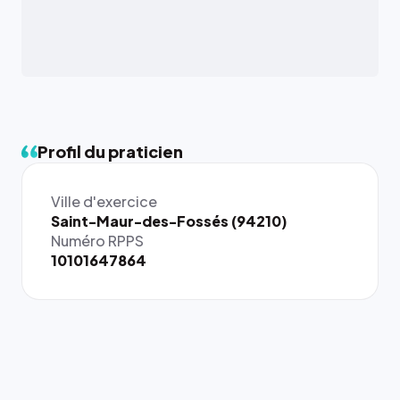
Profil du praticien
Ville d'exercice
{# 40×40
Saint-Maur-des-Fossés (94210)
: la taille
Numéro RPPS
rendue par
10101647864
`.profile-
picture`,
et un
rapport 1:1
qui reste
juste à
toutes les