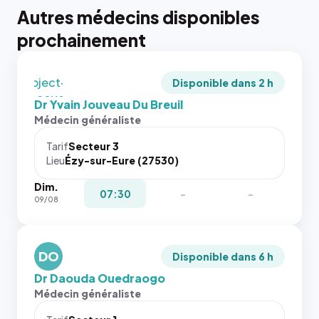
tailles
Autres médecins disponibles
puisque la
photo est
prochainement
recadrée
en
`object-
Disponible dans 2 h
fit: cover`.
Dr Yvain Jouveau Du Breuil
Sans ces
Médecin généraliste
attributs
le
Tarif
Secteur 3
navigateur
Lieu
Ézy-sur-Eure (27530)
ne réserve
Dim.
pas la
{# 40×40
07:30
-
-
09/08
place, et
: la taille
c'étaient
rendue par
les trois
`.profile-
dernières
DO
picture`,
Disponible dans 6 h
images de
et un
Dr Daouda Ouedraogo
l'annuaire
rapport 1:1
Médecin généraliste
dans ce
qui reste
cas. #}