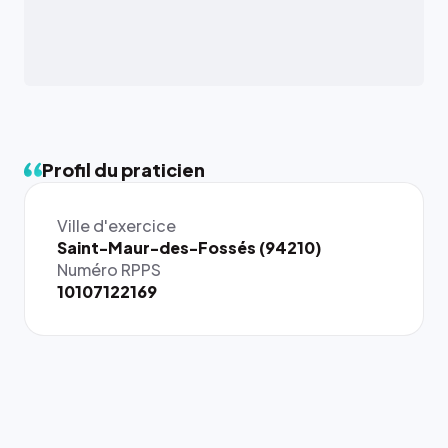
Profil du praticien
Ville d'exercice
{# 40×40
Saint-Maur-des-Fossés (94210)
: la taille
Numéro RPPS
rendue par
10107122169
`.profile-
picture`,
et un
rapport 1:1
qui reste
juste à
toutes les