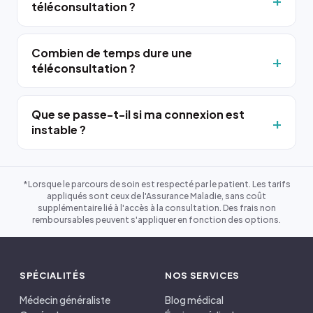
téléconsultation ?
Combien de temps dure une
téléconsultation ?
Que se passe-t-il si ma connexion est
instable ?
*Lorsque le parcours de soin est respecté par le patient. Les tarifs
appliqués sont ceux de l'Assurance Maladie, sans coût
supplémentaire lié à l'accès à la consultation. Des frais non
remboursables peuvent s'appliquer en fonction des options.
SPÉCIALITÉS
NOS SERVICES
Médecin généraliste
Blog médical