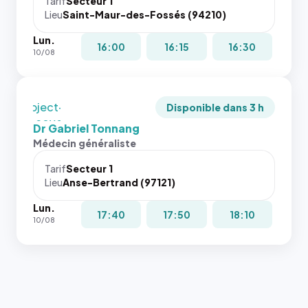
juste à
Tarif
Secteur 1
navigateur
Lieu
Saint-Maur-des-Fossés (94210)
toutes les
ne réserve
tailles
Lun.
pas la
puisque la
16:00
16:15
16:30
10/08
place, et
photo est
c'étaient
recadrée
les trois
en
dernières
`object-
Disponible dans 3 h
images de
fit: cover`.
Dr Gabriel Tonnang
l'annuaire
Sans ces
Médecin généraliste
dans ce
attributs
cas. #}
le
Tarif
Secteur 1
navigateur
Lieu
Anse-Bertrand (97121)
ne réserve
Lun.
pas la
17:40
17:50
18:10
10/08
place, et
c'étaient
les trois
dernières
images de
l'annuaire