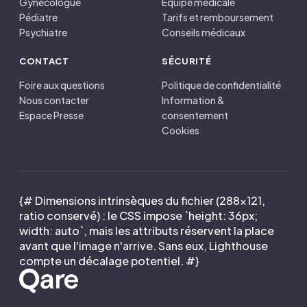
Gynécologue
Équipe médicale
Pédiatre
Tarifs et remboursement
Psychiatre
Conseils médicaux
CONTACT
SÉCURITÉ
Foire aux questions
Politique de confidentialité
Nous contacter
Information &
Espace Presse
consentement
Cookies
{# Dimensions intrinsèques du fichier (288×121,
ratio conservé) : le CSS impose `height: 36px;
width: auto`, mais les attributs réservent la place
avant que l'image n'arrive. Sans eux, Lighthouse
compte un décalage potentiel. #}