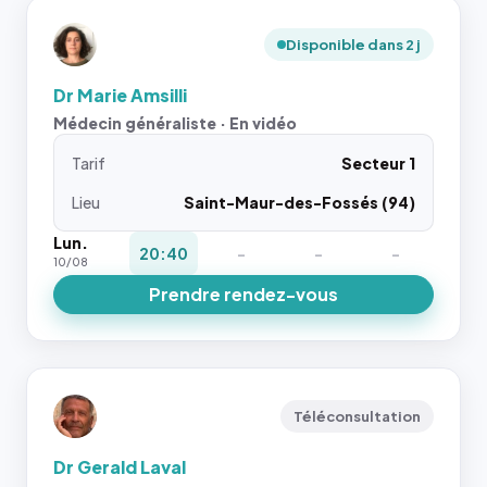
Disponible dans 2 j
Dr Marie Amsilli
Médecin généraliste · En vidéo
Tarif
Secteur 1
Lieu
Saint-Maur-des-Fossés (94)
Lun.
20:40
-
-
-
10/08
Prendre rendez-vous
Téléconsultation
Dr Gerald Laval