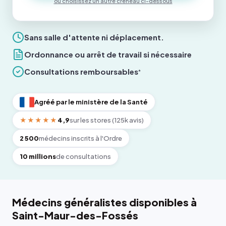
ou choisissez un autre créneau ci-dessous
Sans salle d'attente ni déplacement.
Ordonnance ou arrêt de travail si nécessaire
Consultations remboursables
*
Agréé par le ministère de la Santé
★★★★★
4,9
sur les stores (125k avis)
2 500
médecins inscrits à l'Ordre
10 millions
de consultations
Médecins généralistes disponibles à
Saint-Maur-des-Fossés