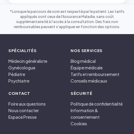
*Lorsque le parcours de soin est respecté par le patient. Les tarifs
appliqués sont ceux de l'Assurance Maladie, sans coût
supplémentaire lié à l'accès à la consultation. Des frais non
remboursables peuvent s'appliquer en fonction des options.
SPÉCIALITÉS
NOS SERVICES
Médecin généraliste
Blog médical
Gynécologue
Équipe médicale
Pédiatre
Tarifs et remboursement
Psychiatre
Conseils médicaux
CONTACT
SÉCURITÉ
Foire aux questions
Politique de confidentialité
Nous contacter
Information &
Espace Presse
consentement
Cookies