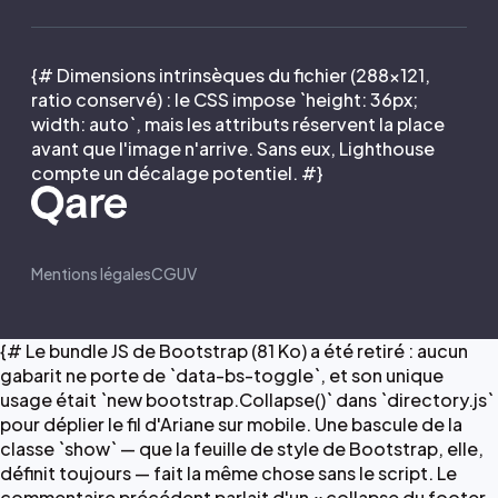
{# Dimensions intrinsèques du fichier (288×121,
ratio conservé) : le CSS impose `height: 36px;
width: auto`, mais les attributs réservent la place
avant que l'image n'arrive. Sans eux, Lighthouse
compte un décalage potentiel. #}
Mentions légales
CGUV
{# Le bundle JS de Bootstrap (81 Ko) a été retiré : aucun
gabarit ne porte de `data-bs-toggle`, et son unique
usage était `new bootstrap.Collapse()` dans `directory.js`
pour déplier le fil d'Ariane sur mobile. Une bascule de la
classe `show` — que la feuille de style de Bootstrap, elle,
définit toujours — fait la même chose sans le script. Le
commentaire précédent parlait d'un « collapse du footer