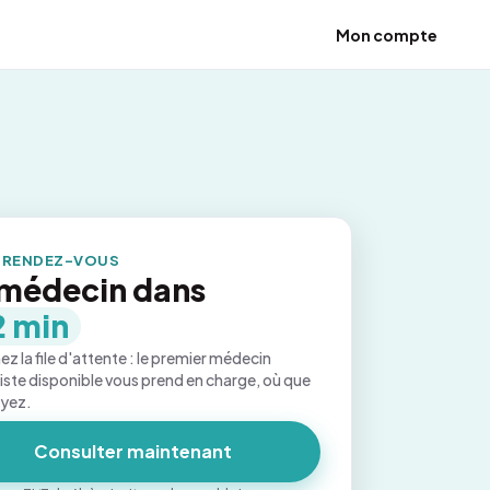
Mon compte
 RENDEZ-VOUS
médecin dans
2 min
ez la file d'attente : le premier médecin
iste disponible vous prend en charge, où que
oyez.
Consulter maintenant