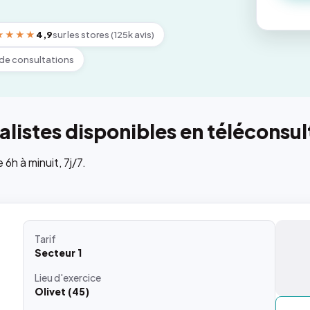
★★★★
4,9
sur les stores (125k avis)
de consultations
listes disponibles en téléconsul
h à minuit, 7j/7.
Tarif
Secteur 1
Lieu
d'exercice
Olivet (45)