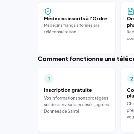
Médecins inscrits à l'Ordre
Or
ph
Médecins français formés à la
téléconsultation.
Reç
con
Comment fonctionne une téléco
1
2
Inscription gratuite
Co
pl
Vos informations sont protégées
Cho
sur des serveurs sécurisés, agréés
pre
Données de Santé.
vou