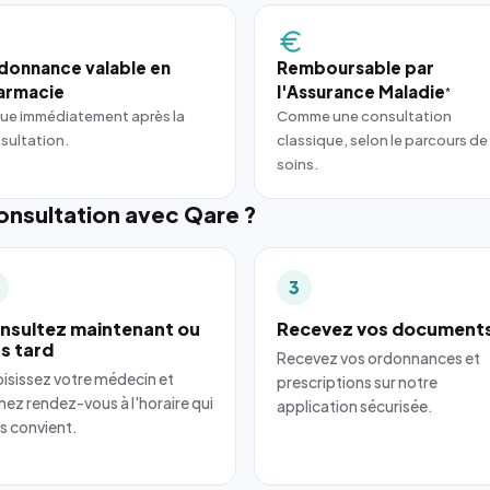
donnance valable en
Remboursable par
armacie
l'Assurance Maladie
*
ue immédiatement après la
Comme une consultation
sultation.
classique, selon le parcours de
soins.
nsultation avec Qare ?
3
nsultez maintenant ou
Recevez vos document
us tard
Recevez vos ordonnances et
isissez votre médecin et
prescriptions sur notre
nez rendez-vous à l'horaire qui
application sécurisée.
s convient.