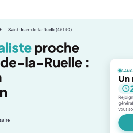
Saint-Jean-de-la-Ruelle (45140)
liste
proche
de-la-Ruelle :
SANS
n
Un 
on
Rejoign
général
vous s
saire