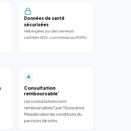
Données de santé
sécurisées
Hébergées sur des serveurs
certifiés HDS, conformes au RGPD.
4
s
Consultation
remboursable
*
Les consultations sont
remboursables* par l'Assurance
Maladie selon les conditions du
parcours de soins.