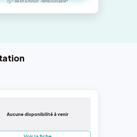
7j/7 de 6h à minuit · remboursable*
tation
Aucune disponibilité à venir
Voir la fiche