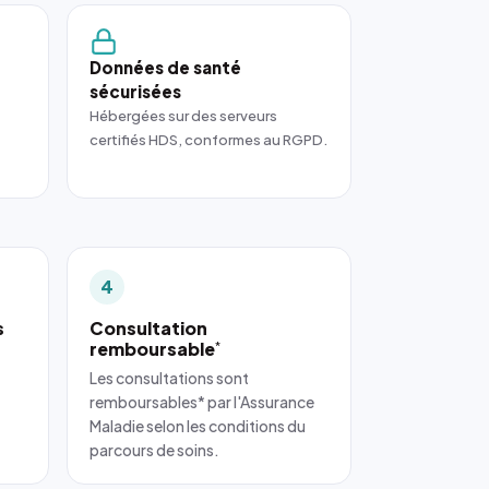
Données de santé
sécurisées
Hébergées sur des serveurs
certifiés HDS, conformes au RGPD.
4
s
Consultation
remboursable
*
Les consultations sont
remboursables* par l'Assurance
Maladie selon les conditions du
parcours de soins.