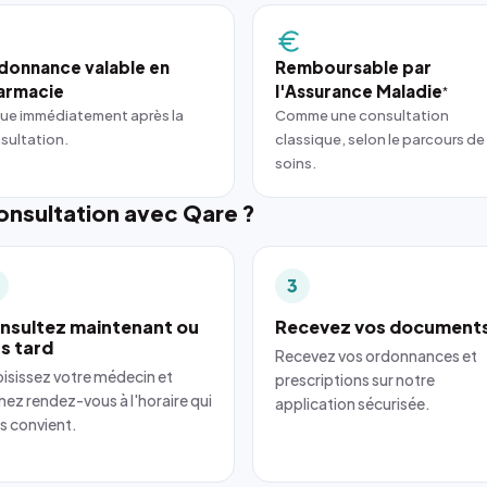
donnance valable en
Remboursable par
armacie
l'Assurance Maladie
*
ue immédiatement après la
Comme une consultation
sultation.
classique, selon le parcours de
soins.
nsultation avec Qare ?
3
nsultez maintenant ou
Recevez vos document
us tard
Recevez vos ordonnances et
isissez votre médecin et
prescriptions sur notre
nez rendez-vous à l'horaire qui
application sécurisée.
s convient.