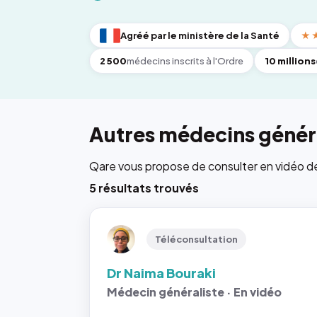
Agréé par le ministère de la Santé
★
2 500
médecins inscrits à l'Ordre
10 millions
Autres médecins généra
Qare vous propose de consulter en vidéo de 6
5 résultats trouvés
Téléconsultation
Dr Naima Bouraki
Médecin généraliste · En vidéo