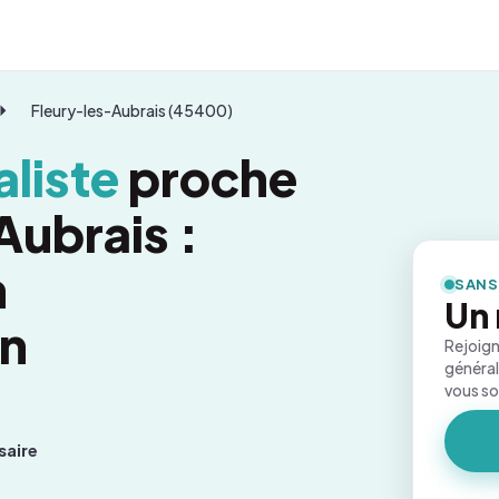
Fleury-les-Aubrais (45400)
liste
proche
Aubrais :
n
SANS
Un 
on
Rejoign
général
vous s
saire