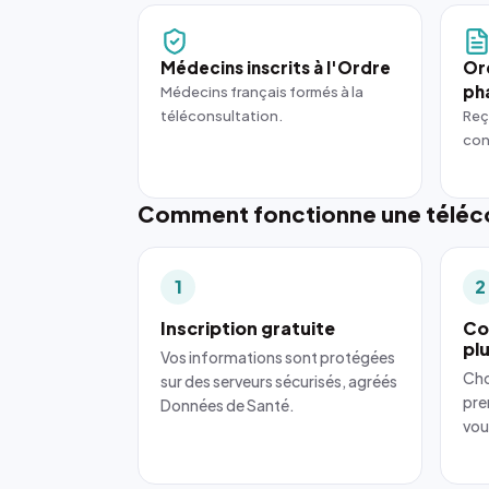
Médecins inscrits à l'Ordre
Or
ph
Médecins français formés à la
téléconsultation.
Reç
con
Comment fonctionne une téléco
1
2
Inscription gratuite
Co
pl
Vos informations sont protégées
Cho
sur des serveurs sécurisés, agréés
pre
Données de Santé.
vou