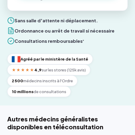
Sans salle d'attente ni déplacement.
Ordonnance ou arrêt de travail si nécessaire
Consultations remboursables
*
Agréé par le ministère de la Santé
★★★★★
4,9
sur les stores (125k avis)
2 500
médecins inscrits à l'Ordre
10 millions
de consultations
Autres médecins généralistes
disponibles en téléconsultation