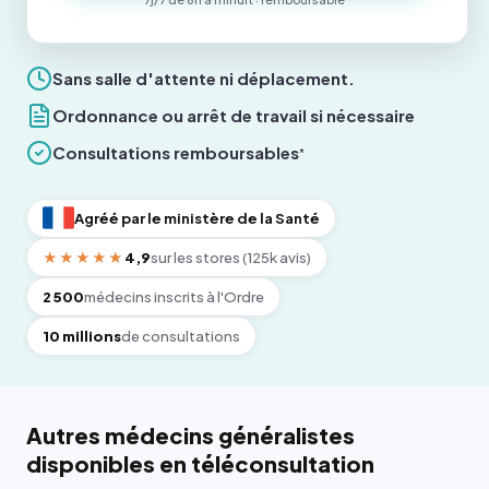
Sans salle d'attente ni déplacement.
Ordonnance ou arrêt de travail si nécessaire
Consultations remboursables
*
Agréé par le ministère de la Santé
★★★★★
4,9
sur les stores (125k avis)
2 500
médecins inscrits à l'Ordre
10 millions
de consultations
Autres médecins généralistes
disponibles en téléconsultation