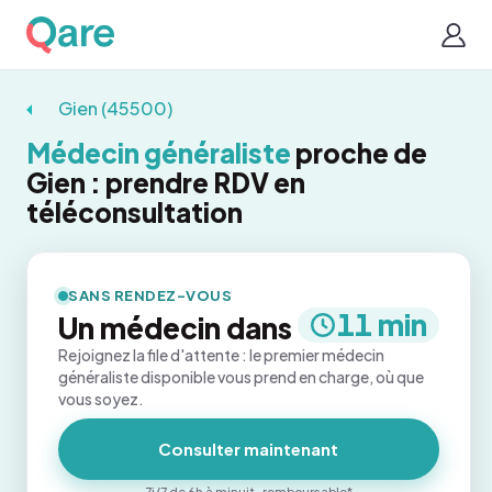
Gien (45500)
Médecin généraliste
proche de
Gien : prendre RDV en
téléconsultation
SANS RENDEZ-VOUS
11 min
Un médecin dans
Rejoignez la file d'attente : le premier médecin
généraliste disponible vous prend en charge, où que
vous soyez.
Consulter maintenant
7j/7 de 6h à minuit · remboursable*