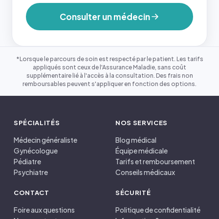
Consulter un médecin
*Lorsque le parcours de soin est respecté par le patient. Les tarifs
appliqués sont ceux de l'Assurance Maladie, sans coût
supplémentaire lié à l'accès à la consultation. Des frais non
remboursables peuvent s'appliquer en fonction des options.
SPÉCIALITÉS
NOS SERVICES
Médecin généraliste
Blog médical
Gynécologue
Équipe médicale
Pédiatre
Tarifs et remboursement
Psychiatre
Conseils médicaux
CONTACT
SÉCURITÉ
Foire aux questions
Politique de confidentialité