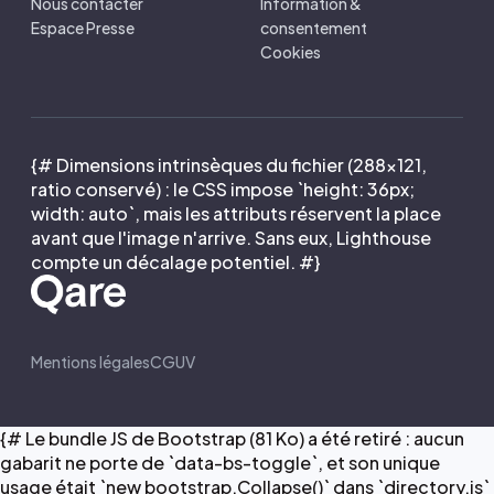
Nous contacter
Information &
Espace Presse
consentement
Cookies
{# Dimensions intrinsèques du fichier (288×121,
ratio conservé) : le CSS impose `height: 36px;
width: auto`, mais les attributs réservent la place
avant que l'image n'arrive. Sans eux, Lighthouse
compte un décalage potentiel. #}
Mentions légales
CGUV
{# Le bundle JS de Bootstrap (81 Ko) a été retiré : aucun
gabarit ne porte de `data-bs-toggle`, et son unique
usage était `new bootstrap.Collapse()` dans `directory.js`