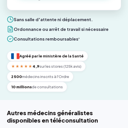
Sans salle d'attente ni déplacement.
Ordonnance ou arrêt de travail si nécessaire
Consultations remboursables
*
Agréé par le ministère de la Santé
★★★★★
4,9
sur les stores (125k avis)
2 500
médecins inscrits à l'Ordre
10 millions
de consultations
Autres médecins généralistes
disponibles en téléconsultation