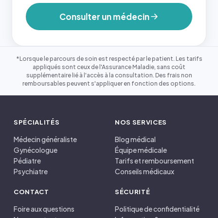
Consulter un médecin
*Lorsque le parcours de soin est respecté par le patient. Les tarifs
appliqués sont ceux de l'Assurance Maladie, sans coût
supplémentaire lié à l'accès à la consultation. Des frais non
remboursables peuvent s'appliquer en fonction des options.
SPÉCIALITÉS
NOS SERVICES
Médecin généraliste
Blog médical
Gynécologue
Équipe médicale
Pédiatre
Tarifs et remboursement
Psychiatre
Conseils médicaux
CONTACT
SÉCURITÉ
Foire aux questions
Politique de confidentialité