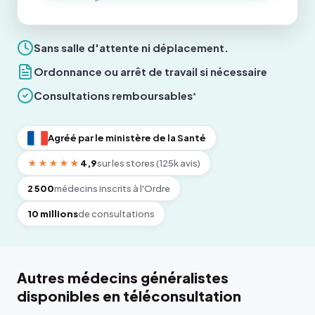
Sans salle d'attente ni déplacement.
Ordonnance ou arrêt de travail si nécessaire
Consultations remboursables
*
Agréé par le ministère de la Santé
★★★★★
4,9
sur les stores (125k avis)
2 500
médecins inscrits à l'Ordre
10 millions
de consultations
Autres médecins généralistes
disponibles en téléconsultation