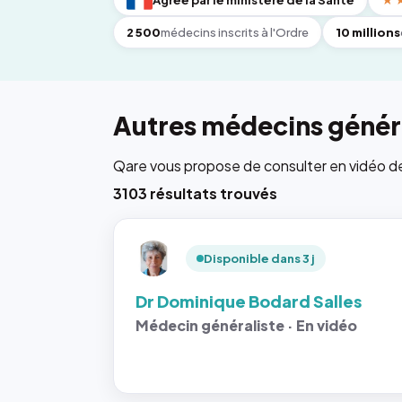
Agréé par le ministère de la Santé
★
2 500
médecins inscrits à l'Ordre
10 millions
Autres médecins généra
Qare vous propose de consulter en vidéo de 6
3103 résultats trouvés
Disponible dans 3 j
Dr Dominique Bodard Salles
Médecin généraliste · En vidéo