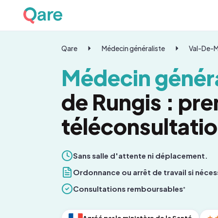
Qare
Médecin généraliste
Val-De-
Médecin généra
de Rungis : pr
téléconsultati
Sans salle d'attente ni déplacement.
Ordonnance ou arrêt de travail si néces
Consultations remboursables
*