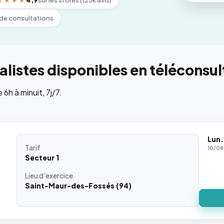
★★★★
4,9
sur les stores (125k avis)
de consultations
listes disponibles en téléconsul
h à minuit, 7j/7.
Lun.
Tarif
10/08
Secteur 1
Lieu
d'exercice
Saint-Maur-des-Fossés (94)