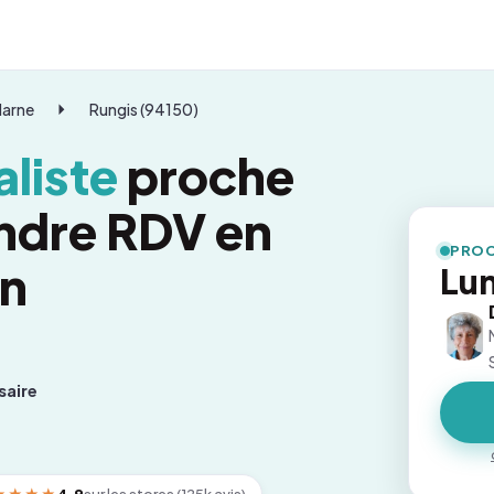
Marne
Rungis (94150)
liste
proche
endre RDV en
PROC
on
Lun
saire