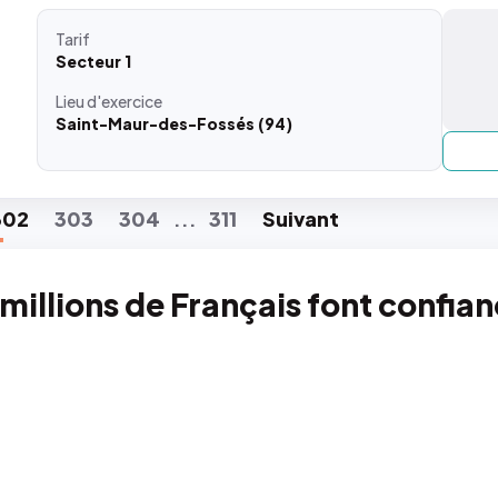
Tarif
Secteur 1
Lieu
d'exercice
Saint-Maur-des-Fossés (94)
302
303
304
311
Suiv
ant
...
 millions de Français font confia