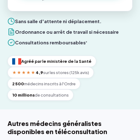
Sans salle d'attente ni déplacement.
Ordonnance ou arrêt de travail si nécessaire
Consultations remboursables
*
Agréé par le ministère de la Santé
★★★★★
4,9
sur les stores (125k avis)
2 500
médecins inscrits à l'Ordre
10 millions
de consultations
Autres médecins généralistes
disponibles en téléconsultation