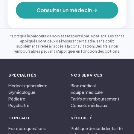
Consulter un médecin
*Lorsque le parcours de soin est respecté par le patient. Les tarifs
appliqués sont ceux de l'Assurance Maladie, sans coût
supplémentaire lié à l'accès à la consultation. Des frais non
remboursables peuvent s'appliquer en fonction des options.
SPÉCIALITÉS
NOS SERVICES
Médecin généraliste
Blog médical
Gynécologue
Équipe médicale
Pédiatre
Tarifs et remboursement
Psychiatre
Conseils médicaux
CONTACT
SÉCURITÉ
Foire aux questions
Politique de confidentialité