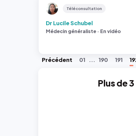
Téléconsultation
Dr Lucile Schubel
Médecin généraliste · En vidéo
Préc
édent
01
190
191
19
...
Plus de 3