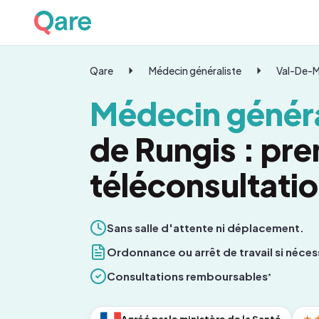
Qare
Médecin généraliste
Val-De-
Médecin généra
de Rungis : pr
téléconsultati
Sans salle d'attente ni déplacement.
Ordonnance ou arrêt de travail si néces
Consultations remboursables
*