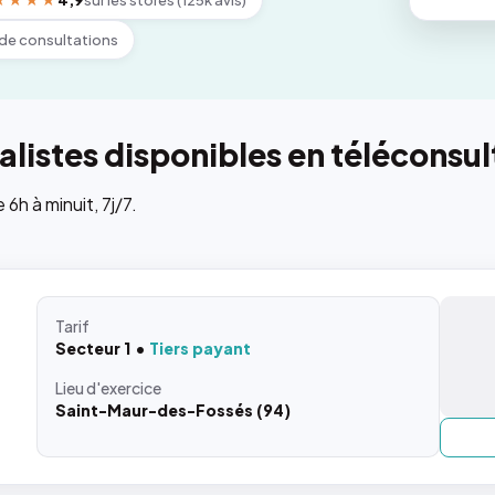
★★★★
4,9
sur les stores (125k avis)
de consultations
listes disponibles en téléconsul
h à minuit, 7j/7.
Tarif
Secteur 1
Tiers payant
Lieu
d'exercice
Saint-Maur-des-Fossés (94)