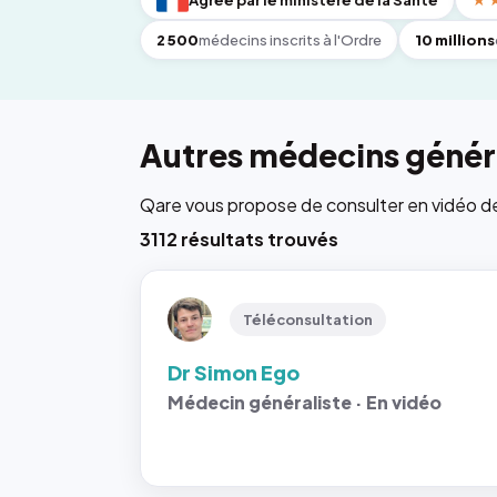
Agréé par le ministère de la Santé
★
2 500
médecins inscrits à l'Ordre
10 millions
Autres médecins généra
Qare vous propose de consulter en vidéo de 6
3112 résultats trouvés
Téléconsultation
Dr Simon Ego
Médecin généraliste · En vidéo