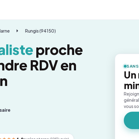
Marne
Rungis (94150)
liste
proche
endre RDV en
SANS
Un 
on
mi
Rejoign
général
vous s
saire