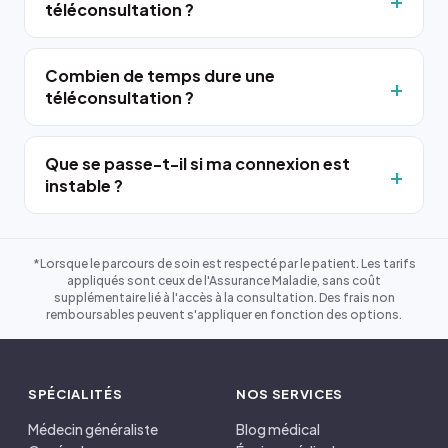
téléconsultation ?
Combien de temps dure une
téléconsultation ?
Que se passe-t-il si ma connexion est
instable ?
*Lorsque le parcours de soin est respecté par le patient. Les tarifs
appliqués sont ceux de l'Assurance Maladie, sans coût
supplémentaire lié à l'accès à la consultation. Des frais non
remboursables peuvent s'appliquer en fonction des options.
SPÉCIALITÉS
NOS SERVICES
Médecin généraliste
Blog médical