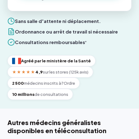
Sans salle d'attente ni déplacement.
Ordonnance ou arrêt de travail si nécessaire
Consultations remboursables
*
Agréé par le ministère de la Santé
★★★★★
4,9
sur les stores (125k avis)
2 500
médecins inscrits à l'Ordre
10 millions
de consultations
Autres médecins généralistes
disponibles en téléconsultation