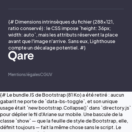
{# Dimensions intrinsèques du fichier (288×121,
ratio conservé) : le CSS impose `height: 36px;
width: auto`, mais les attributs réservent la place
avant que l'image n'arrive. Sans eux, Lighthouse
compte un décalage potentiel. #}
Mentions légales
CGUV
{# Le bundle JS de Bootstrap (81 Ko) a été retiré : aucun
gabarit ne porte de `data-bs-toggle`, et son unique
usage était `new bootstrap.Collapse()` dans `directory.js`
pour déplier le fil d'Ariane sur mobile. Une bascule de la
classe `show` — que la feuille de style de Bootstrap, elle,
définit toujours — fait la même chose sans le script. Le