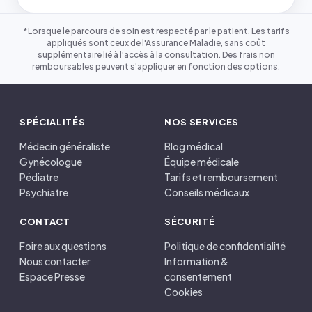
*Lorsque le parcours de soin est respecté par le patient. Les tarifs
appliqués sont ceux de l'Assurance Maladie, sans coût
supplémentaire lié à l'accès à la consultation. Des frais non
remboursables peuvent s'appliquer en fonction des options.
SPÉCIALITÉS
NOS SERVICES
Médecin généraliste
Blog médical
Gynécologue
Équipe médicale
Pédiatre
Tarifs et remboursement
Psychiatre
Conseils médicaux
CONTACT
SÉCURITÉ
Foire aux questions
Politique de confidentialité
Nous contacter
Information &
Espace Presse
consentement
Cookies