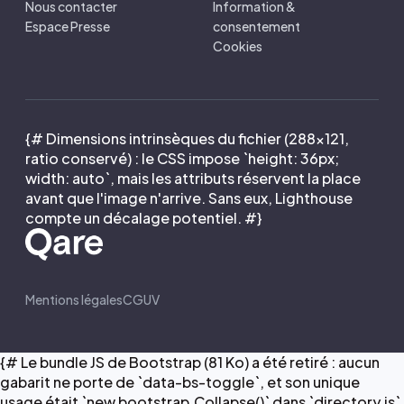
Nous contacter
Information &
Espace Presse
consentement
Cookies
{# Dimensions intrinsèques du fichier (288×121,
ratio conservé) : le CSS impose `height: 36px;
width: auto`, mais les attributs réservent la place
avant que l'image n'arrive. Sans eux, Lighthouse
compte un décalage potentiel. #}
Mentions légales
CGUV
{# Le bundle JS de Bootstrap (81 Ko) a été retiré : aucun
gabarit ne porte de `data-bs-toggle`, et son unique
usage était `new bootstrap.Collapse()` dans `directory.js`