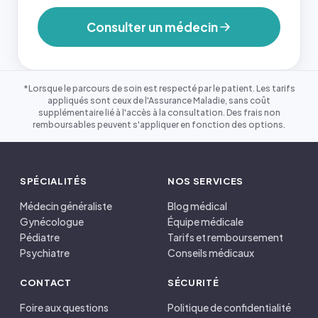
Consulter un médecin
*Lorsque le parcours de soin est respecté par le patient. Les tarifs
appliqués sont ceux de l'Assurance Maladie, sans coût
supplémentaire lié à l'accès à la consultation. Des frais non
remboursables peuvent s'appliquer en fonction des options.
SPÉCIALITÉS
NOS SERVICES
Médecin généraliste
Blog médical
Gynécologue
Équipe médicale
Pédiatre
Tarifs et remboursement
Psychiatre
Conseils médicaux
CONTACT
SÉCURITÉ
Foire aux questions
Politique de confidentialité