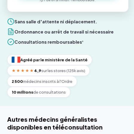
Sans salle d'attente ni déplacement.
Ordonnance ou arrêt de travail si nécessaire
Consultations remboursables
*
Agréé par le ministère de la Santé
★★★★★
4,9
sur les stores (125k avis)
2 500
médecins inscrits à l'Ordre
10 millions
de consultations
Autres médecins généralistes
disponibles en téléconsultation