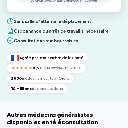
ou choisissez un autre créneau ci-dessous
Sans salle d'attente ni déplacement.
Ordonnance ou arrêt de travail si nécessaire
Consultations remboursables
*
Agréé par le ministère de la Santé
★★★★★
4,9
sur les stores (125k avis)
2 500
médecins inscrits à l'Ordre
10 millions
de consultations
Autres médecins généralistes
disponibles en téléconsultation