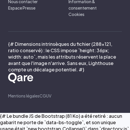
Nous contacter
Information &
Espace Presse
consentement
Cookies
{# Dimensions intrinsèques du fichier (288×121,
ratio conservé) : le CSS impose `height: 36px;
width: auto`, mais les attributs réservent la place
avant que l'image n'arrive. Sans eux, Lighthouse
compte un décalage potentiel. #}
Mentions légales
CGUV
{# Le bundle JS de Bootstrap (81 Ko) a été retiré : aucun
gabarit ne porte de `data-bs-toggle`, et son unique
usage était `new bootstrap.Collapse()` dans `directory.js`