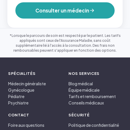
Consulter un médecin
*Lorsque le parcours de soin est respecté par le patient. Les tarifs
appliqués sont ceux de l'Assurance Maladie, sans coût
supplémentaire lié à l'accès à la consultation. Des frais non
remboursables peuvent s'appliquer en fonction des options.
SPÉCIALITÉS
NOS SERVICES
Médecin généraliste
Blog médical
Gynécologue
Équipe médicale
Pédiatre
Tarifs et remboursement
Psychiatre
Conseils médicaux
CONTACT
SÉCURITÉ
Foire aux questions
Politique de confidentialité