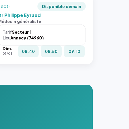
ject-
Disponible demain
 cover`.
Dr Philippe Eyraud
s ces
Médecin généraliste
ributs
Tarif
Secteur 1
igateur
Lieu
Annecy (74960)
réserve
Dim.
la
08:40
08:50
09:10
09/08
ce, et
taient
trois
nières
ges de
nnuaire
s ce
. #}