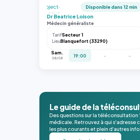
`object-
Disponible dans 12 min
fit: cover`.
Dr Beatrice Loison
Sans ces
Médecin généraliste
attributs
le
Tarif
Secteur 1
navigateur
Lieu
Blanquefort (33290)
ne réserve
Sam.
pas la
19:00
-
-
08/08
place, et
c'étaient
les trois
dernières
images de
l'annuaire
dans ce
Le guide de la téléconsu
cas. #}
Des questions sur la téléconsultation 
médicale. Retrouvez à qui s'adresse ce
les plus courants et plein d'autres inf