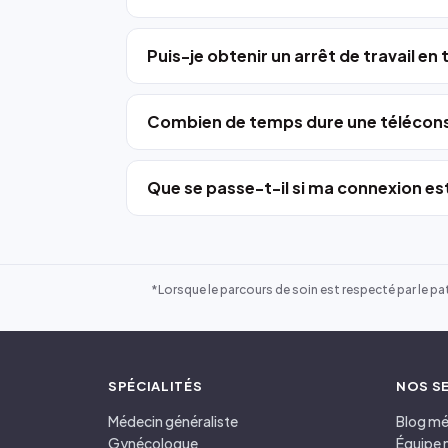
Puis-je obtenir un arrêt de travail en
Combien de temps dure une télécons
Que se passe-t-il si ma connexion est
*Lorsque le parcours de soin est respecté par le pat
SPÉCIALITÉS
NOS S
Médecin généraliste
Blog mé
Gynécologue
Équipe 