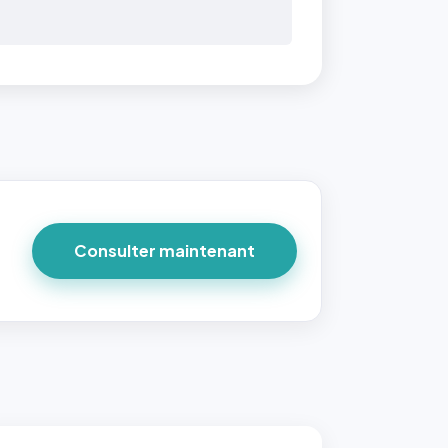
 40×40
taille
due par
ofile-
ture`,
un
Consulter maintenant
ort 1:1
 reste
e à
tes les
les
sque la
to est
adrée