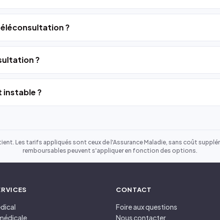
 téléconsultation ?
ultation ?
 instable ?
ient. Les tarifs appliqués sont ceux de l'Assurance Maladie, sans coût suppléme
remboursables peuvent s'appliquer en fonction des options.
ERVICES
CONTACT
dical
Foire aux questions
médicale
Nous contacter