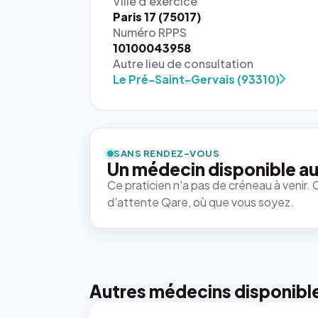
Ville d'exercice
Paris 17 (75017)
Numéro RPPS
10100043958
Autre lieu de consultation
Le Pré-Saint-Gervais (93310)
{# 40×40
: la taille
rendue par
`.profile-
SANS RENDEZ-VOUS
picture`,
Un médecin disponible au
et un
Ce praticien n'a pas de créneau à venir. 
rapport 1:1
d'attente Qare, où que vous soyez.
qui reste
juste à
toutes les
tailles
puisque la
photo est
Autres médecins disponibl
recadrée
en