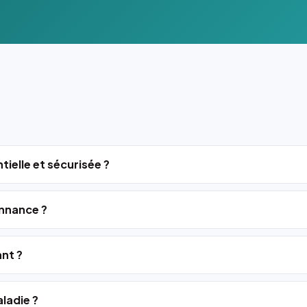
tielle et sécurisée ?
nnance ?
ant ?
ladie ?