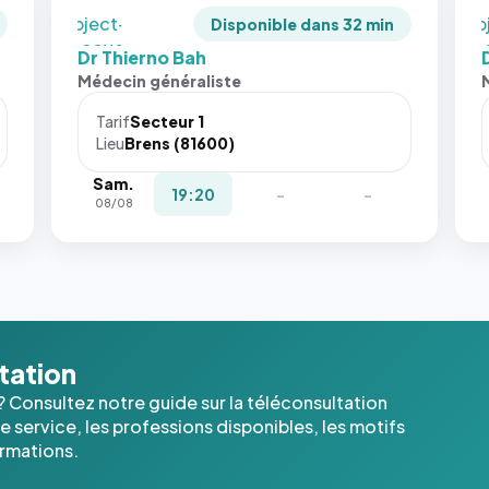
`object-
`ob
Disponible dans 32 min
fit: cover`.
fit:
Dr Thierno Bah
Sans ces
San
Médecin généraliste
attributs
att
le
le
Tarif
Secteur 1
navigateur
nav
Lieu
Brens (81600)
ne réserve
ne 
Sam.
pas la
pas 
19:20
-
-
08/08
place, et
pla
c'étaient
c'é
les trois
les 
dernières
der
images de
ima
l'annuaire
l'a
dans ce
dan
ltation
cas. #}
cas
? Consultez notre guide sur la téléconsultation
 service, les professions disponibles, les motifs
ormations.