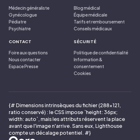
Médecin généraliste
Blog médical
Gynécologue
Équipe médicale
Pédiatre
Tarifs et remboursement
Psychiatre
Conseils médicaux
CONTACT
SÉCURITÉ
Foire aux questions
Politique de confidentialité
Nous contacter
Information &
Espace Presse
consentement
Cookies
{# Dimensions intrinsèques du fichier (288×121,
ratio conservé) : le CSS impose `height: 36px;
width: auto`, mais les attributs réservent la place
avant que l'image n'arrive. Sans eux, Lighthouse
compte un décalage potentiel. #}