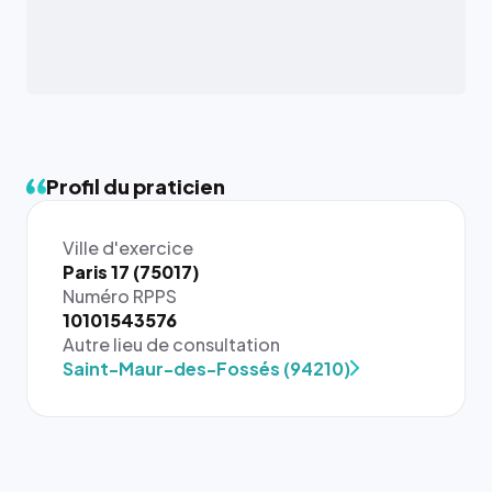
Profil du praticien
Ville d'exercice
Paris 17 (75017)
Numéro RPPS
{# 40×40
10101543576
: la taille
Autre lieu de consultation
rendue par
Saint-Maur-des-Fossés (94210)
`.profile-
picture`,
et un
rapport 1:1
qui reste