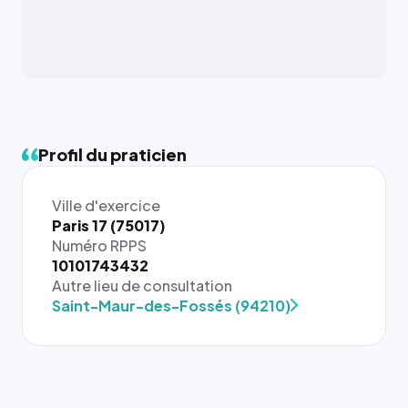
Profil du praticien
Ville d'exercice
Paris 17 (75017)
Numéro RPPS
{# 40×40
10101743432
: la taille
Autre lieu de consultation
rendue par
Saint-Maur-des-Fossés (94210)
`.profile-
picture`,
et un
rapport 1:1
qui reste