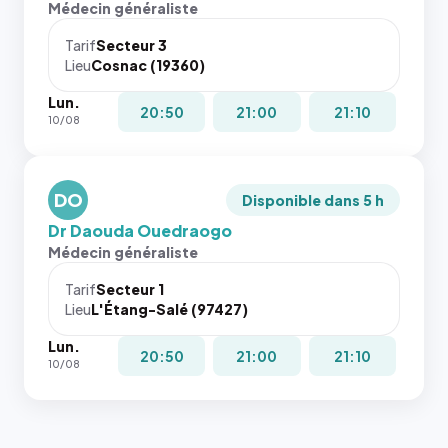
Médecin généraliste
dans ce
attributs
cas. #}
le
Tarif
Secteur 3
navigateur
Lieu
Cosnac (19360)
ne réserve
Lun.
pas la
20:50
21:00
21:10
10/08
place, et
c'étaient
les trois
dernières
DO
Disponible dans 5 h
images de
Dr Daouda Ouedraogo
l'annuaire
Médecin généraliste
dans ce
cas. #}
Tarif
Secteur 1
Lieu
L'Étang-Salé (97427)
Lun.
20:50
21:00
21:10
10/08