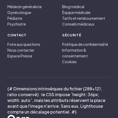
Médecin généraliste
Blog médical
Gynécologue
Équipe médicale
Pédiatre
Tarifs et remboursement
Psychiatre
Conseils médicaux
CONTACT
SÉCURITÉ
Foire aux questions
Politique de confidentialité
Nous contacter
Information &
Espace Presse
consentement
Cookies
{# Dimensions intrinsèques du fichier (288×121,
ratio conservé) : le CSS impose `height: 36px;
width: auto`, mais les attributs réservent la place
avant que l'image n'arrive. Sans eux, Lighthouse
compte un décalage potentiel. #}