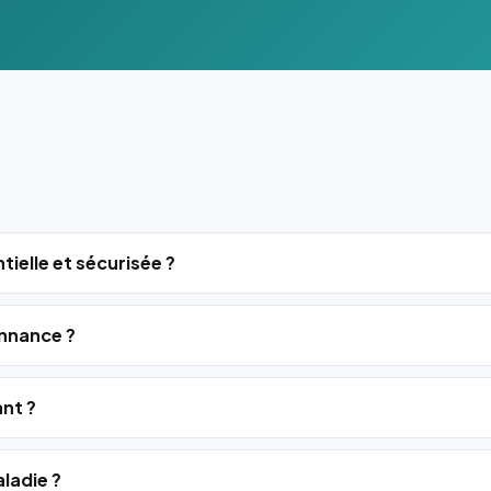
tielle et sécurisée ?
nnance ?
ant ?
ladie ?