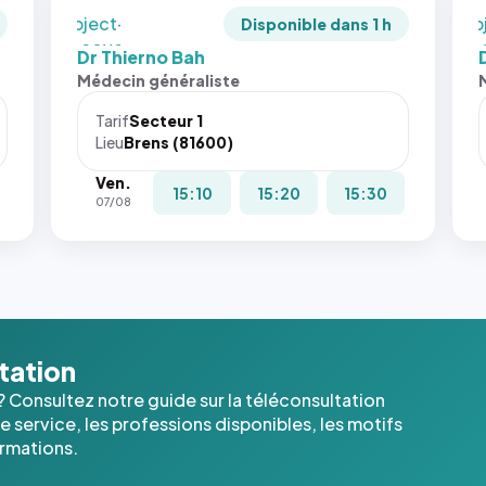
`object-
`ob
Disponible dans 1 h
fit: cover`.
fit:
Dr Thierno Bah
Sans ces
San
Médecin généraliste
attributs
att
le
le
Tarif
Secteur 1
navigateur
nav
Lieu
Brens (81600)
ne réserve
ne 
Ven.
pas la
pas 
15:10
15:20
15:30
07/08
place, et
pla
c'étaient
c'é
les trois
les 
dernières
der
images de
ima
l'annuaire
l'a
dans ce
dan
ltation
cas. #}
cas
? Consultez notre guide sur la téléconsultation
 service, les professions disponibles, les motifs
ormations.