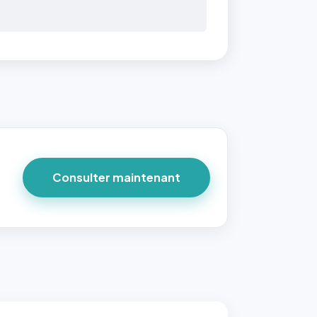
 40×40
taille
due par
ofile-
ture`,
un
Consulter maintenant
ort 1:1
 reste
e à
tes les
les
sque la
to est
adrée