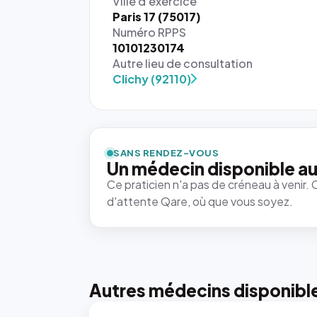
Ville d'exercice
Paris 17 (75017)
Numéro RPPS
10101230174
Autre lieu de consultation
Clichy (92110)
{# 40×40
: la taille
rendue par
`.profile-
SANS RENDEZ-VOUS
picture`,
Un médecin disponible au
et un
Ce praticien n'a pas de créneau à venir. 
rapport 1:1
d'attente Qare, où que vous soyez.
qui reste
juste à
toutes les
tailles
puisque la
photo est
Autres médecins disponibl
recadrée
en