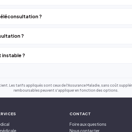
 téléconsultation ?
ultation ?
 instable ?
ient. Les tarifs appliqués sont ceux de l'Assurance Maladie, sans coût suppléme
remboursables peuvent s'appliquer en fonction des options.
ERVICES
CONTACT
dical
Foire aux questions
médicale
Nous contacter