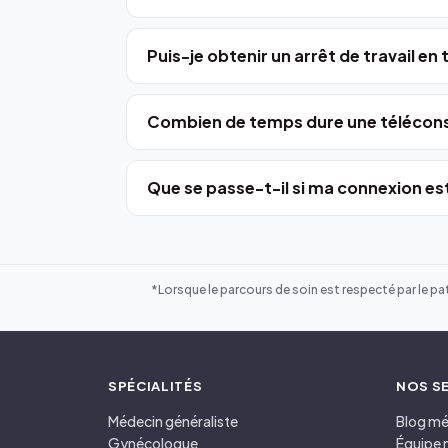
Puis-je obtenir un arrêt de travail en
Combien de temps dure une télécons
Que se passe-t-il si ma connexion est
*Lorsque le parcours de soin est respecté par le pat
SPÉCIALITÉS
NOS S
Médecin généraliste
Blog mé
Gynécologue
Équipe 