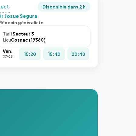
ject-
Disponible dans 2 h
 cover`.
Dr Josue Segura
s ces
Médecin généraliste
ributs
Tarif
Secteur 3
igateur
Lieu
Cosnac (19360)
réserve
Ven.
la
15:20
15:40
20:40
07/08
ce, et
taient
trois
nières
ges de
nnuaire
s ce
. #}