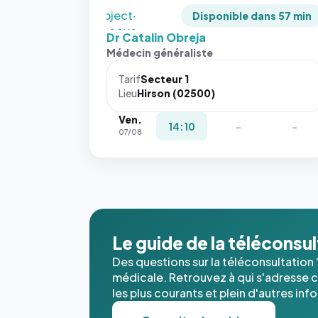
`object-
Disponible dans 57 min
fit: cover`.
Dr Catalin Obreja
Sans ces
Médecin généraliste
attributs
le
Tarif
Secteur 1
navigateur
Lieu
Hirson (02500)
ne réserve
Ven.
pas la
14:10
-
-
07/08
place, et
c'étaient
les trois
dernières
images de
l'annuaire
dans ce
Le guide de la téléconsu
cas. #}
Des questions sur la téléconsultation 
médicale. Retrouvez à qui s'adresse ce
les plus courants et plein d'autres inf