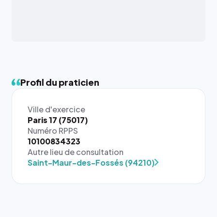
Profil du praticien
Ville d'exercice
Paris 17 (75017)
Numéro RPPS
{# 40×40
10100834323
: la taille
Autre lieu de consultation
rendue par
Saint-Maur-des-Fossés (94210)
`.profile-
picture`,
et un
rapport 1:1
qui reste