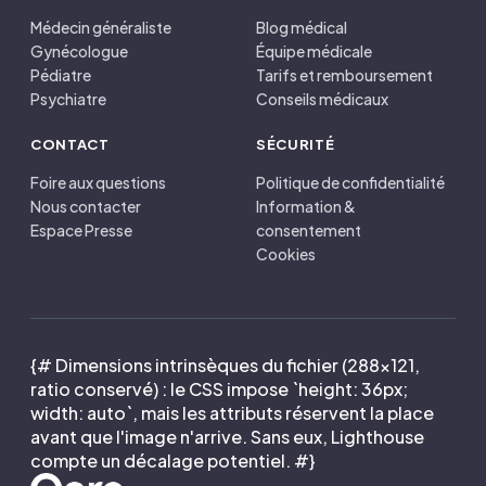
Médecin généraliste
Blog médical
Gynécologue
Équipe médicale
Pédiatre
Tarifs et remboursement
Psychiatre
Conseils médicaux
CONTACT
SÉCURITÉ
Foire aux questions
Politique de confidentialité
Nous contacter
Information &
Espace Presse
consentement
Cookies
{# Dimensions intrinsèques du fichier (288×121,
ratio conservé) : le CSS impose `height: 36px;
width: auto`, mais les attributs réservent la place
avant que l'image n'arrive. Sans eux, Lighthouse
compte un décalage potentiel. #}