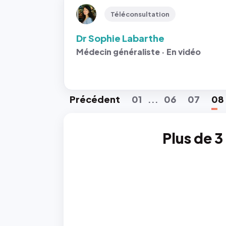
Téléconsultation
Dr Sophie Labarthe
Médecin généraliste · En vidéo
Préc
édent
01
06
07
08
...
Plus de 3