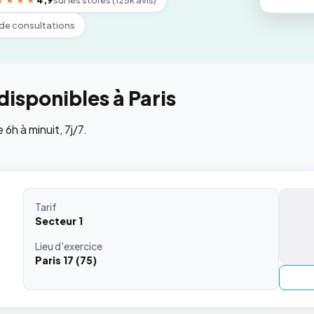
★★★★
4,9
sur les stores (125k avis)
de consultations
isponibles à Paris
h à minuit, 7j/7.
Tarif
Secteur 1
Lieu
d'exercice
Paris 17 (75)