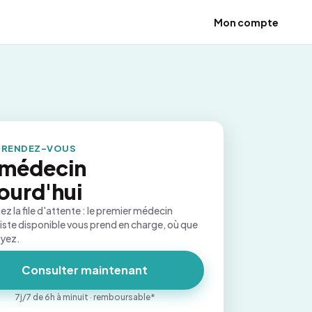
Mon compte
 RENDEZ-VOUS
 médecin
ourd'hui
ez la file d'attente : le premier médecin
iste disponible vous prend en charge, où que
oyez.
Consulter maintenant
7j/7 de 6h à minuit · remboursable*