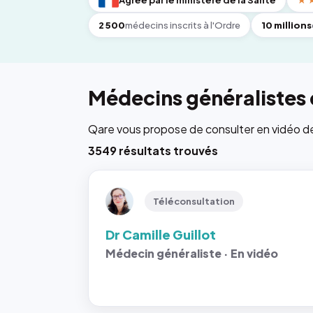
Agréé par le ministère de la Santé
★
2 500
médecins inscrits à l'Ordre
10 millions
Médecins généralistes d
Qare vous propose de consulter en vidéo de 6
3549 résultats trouvés
Téléconsultation
Dr Camille Guillot
Médecin généraliste · En vidéo