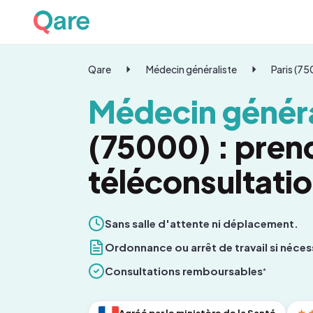
Qare
Médecin généraliste
Paris (7
Médecin généra
(75000) : pren
téléconsultati
Sans salle d'attente ni déplacement.
Ordonnance ou arrêt de travail si néces
Consultations remboursables
*