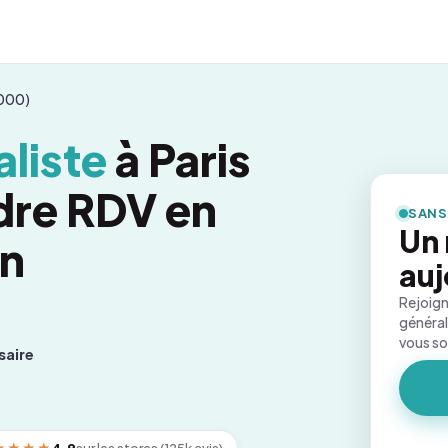
5000)
liste
à Paris
dre RDV en
SANS
Un
on
auj
Rejoign
général
vous s
saire