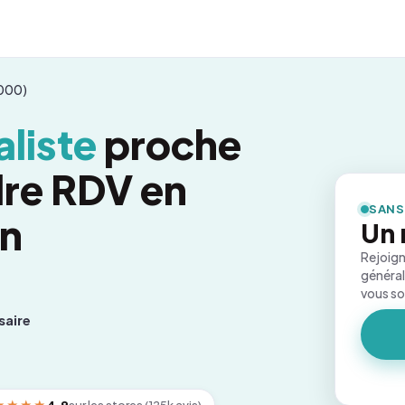
5000)
liste
proche
dre RDV en
SANS
on
Un 
Rejoign
général
vous s
saire