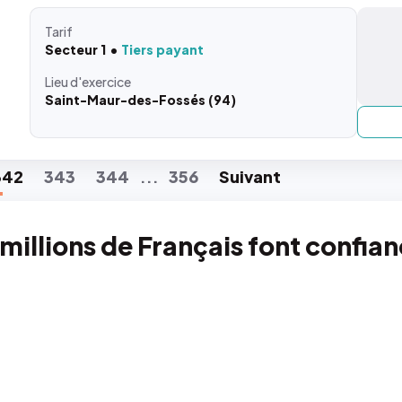
Tarif
Secteur 1
Tiers payant
Lieu
d'exercice
Saint-Maur-des-Fossés (94)
342
343
344
356
Suiv
ant
...
 millions de Français font confia