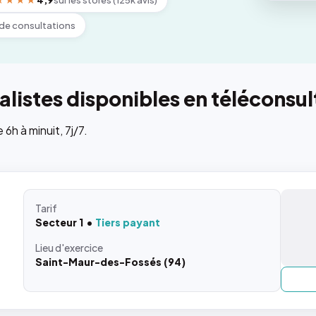
★★★★
4,9
sur les stores (125k avis)
de consultations
listes disponibles en téléconsul
h à minuit, 7j/7.
Tarif
Secteur 1
Tiers payant
Lieu
d'exercice
Saint-Maur-des-Fossés (94)