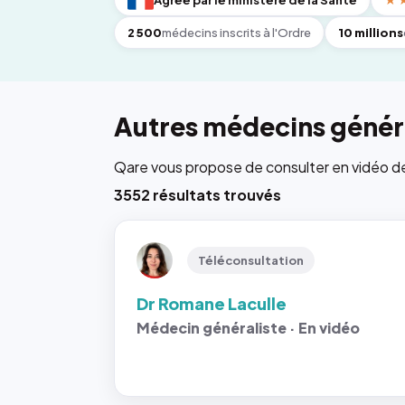
Agréé par le ministère de la Santé
★
2 500
médecins inscrits à l'Ordre
10 millions
Autres médecins généra
Qare vous propose de consulter en vidéo de 6
3552 résultats trouvés
Téléconsultation
Dr Romane Laculle
Médecin généraliste · En vidéo