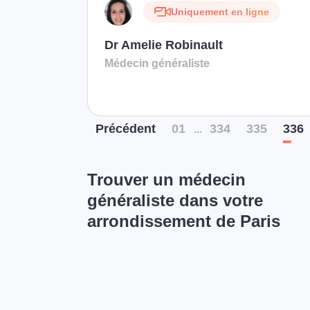
Uniquement en ligne
Dr Amelie Robinault
Médecin généraliste
Préc
édent
01
334
335
336
...
Trouver un médecin
généraliste dans votre
arrondissement de Paris