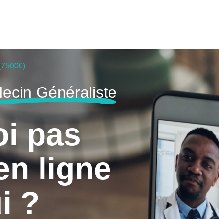
 (75000)
ecin Généraliste
oi pas
en ligne
i ?