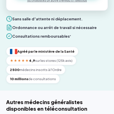
ou choisissez un autre créneau ci-dessous
Sans salle d'attente ni déplacement.
Ordonnance ou arrêt de travail si nécessaire
Consultations remboursables
*
Agréé par le ministère de la Santé
★★★★★
4,9
sur les stores (125k avis)
2 500
médecins inscrits à l'Ordre
10 millions
de consultations
Autres médecins généralistes
disponibles en téléconsultation