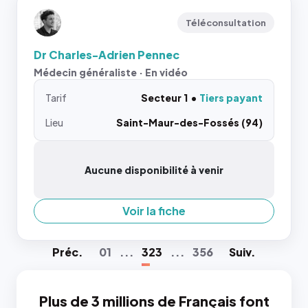
Téléconsultation
Dr Charles-Adrien Pennec
Médecin généraliste · En vidéo
Tarif
Secteur 1
Tiers payant
Lieu
Saint-Maur-des-Fossés (94)
Aucune disponibilité à venir
Voir la fiche
Préc
.
01
...
323
...
356
Suiv
.
Plus de 3 millions de Français font